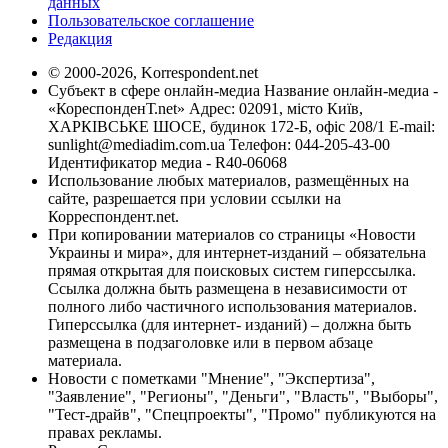
данных
Пользовательское соглашение
Редакция
© 2000-2026, Korrespondent.net
Субъект в сфере онлайн-медиа Название онлайн-медиа -
«КореспонденТ.net» Адрес: 02091, місто Київ,
ХАРКІВСЬКЕ ШОСЕ, будинок 172-Б, офіс 208/1 E-mail:
sunlight@mediadim.com.ua
Телефон: 044-205-43-00
Идентификатор медиа - R40-06068
Использование любых материалов, размещённых на
сайте, разрешается при условии ссылки на
Корреспондент.net.
При копировании материалов со страницы «Новости
Украины и мира», для интернет-изданий – обязательна
прямая открытая для поисковых систем гиперссылка.
Ссылка должна быть размещена в независимости от
полного либо частичного использования материалов.
Гиперссылка (для интернет- изданий) – должна быть
размещена в подзаголовке или в первом абзаце
материала.
Новости с пометками "Мнение", "Экспертиза",
"Заявление", "Регионы", "Деньги", "Власть", "Выборы",
"Тест-драйв", "Спецпроекты", "Промо" публикуются на
правах рекламы.