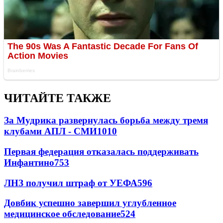
ЧИТАЙТЕ ТАКЖЕ
За Мудрика развернулась борьба между тремя
клубами АПЛ - СМИ
1010
Первая федерация отказалась поддерживать
Инфантино
753
ЛНЗ получил штраф от УЕФА
596
Довбик успешно завершил углубленное
медицинское обследование
524