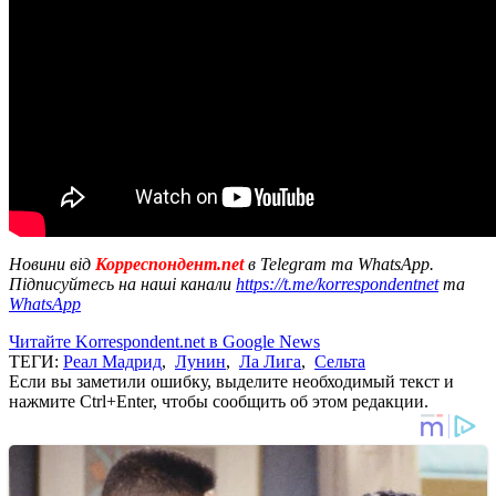
Новини від
Корреспондент.net
в Telegram та WhatsApp.
Підписуйтесь на наші канали
https://t.me/korrespondentnet
та
WhatsApp
Читайте Korrespondent.net в Google News
ТЕГИ:
Реал Мадрид
,
Лунин
,
Ла Лига
,
Сельта
Если вы заметили ошибку, выделите необходимый текст и
нажмите Ctrl+Enter, чтобы сообщить об этом редакции.