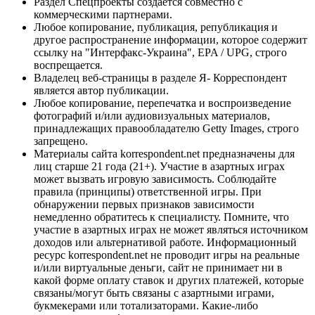
Раздел Спецпроекты создается совместно с
коммерческими партнерами.
Любое копирование, публикация, републикация и
другое распространение информации, которое содержит
ссылку на "Интерфакс-Украина", EPA / UPG, строго
воспрещается.
Владелец веб-страницы в разделе Я- Корреспондент
является автор публикации.
Любое копирование, перепечатка и воспроизведение
фотографий и/или аудиовизуальных материалов,
принадлежащих правообладателю Getty Images, строго
запрещено.
Материалы сайта korrespondent.net предназначены для
лиц старше 21 года (21+). Участие в азартных играх
может вызвать игровую зависимость. Соблюдайте
правила (принципы) ответственной игры. При
обнаружении первых признаков зависимости
немедленно обратитесь к специалисту. Помните, что
участие в азартных играх не может являться источником
доходов или альтернативой работе. Информационный
ресурс korrespondent.net не проводит игры на реальные
и/или виртуальные деньги, сайт не принимает ни в
какой форме оплату ставок и других платежей, которые
связаны/могут быть связаны с азартными играми,
букмекерами или тотализаторами. Какие-либо