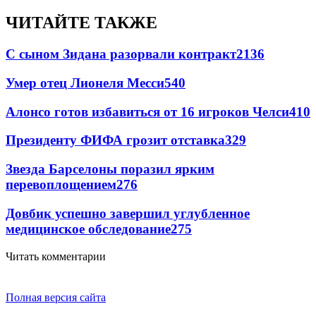
ЧИТАЙТЕ ТАКЖЕ
С сыном Зидана разорвали контракт
2136
Умер отец Лионеля Месси
540
Алонсо готов избавиться от 16 игроков Челси
410
Президенту ФИФА грозит отставка
329
Звезда Барселоны поразил ярким
перевоплощением
276
Довбик успешно завершил углубленное
медицинское обследование
275
Читать комментарии
Полная версия сайта