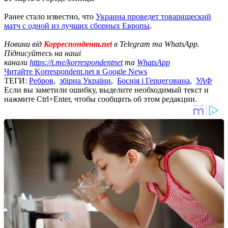
Ранее стало известно, что
Украина проведет товарищеский
матч с одной из лучших сборных Европы
.
Новини від
Корреспондент.net
в Telegram та WhatsApp.
Підписуйтесь на наші
канали
https://t.me/korrespondentnet
та
WhatsApp
Читайте Korrespondent.net в Google News
ТЕГИ:
Ребров
,
збірна України
,
Боснія і Герцеговина
,
УАФ
Если вы заметили ошибку, выделите необходимый текст и
нажмите Ctrl+Enter, чтобы сообщить об этом редакции.