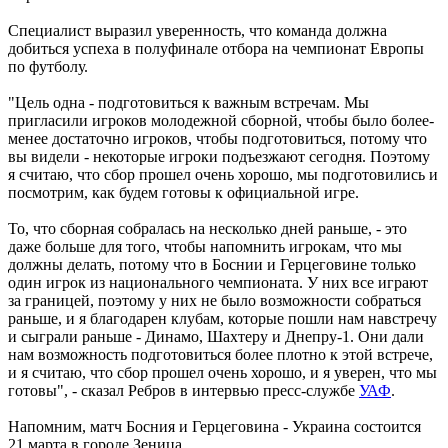
Специалист выразил уверенность, что команда должна
добиться успеха в полуфинале отбора на чемпионат Европы
по футболу.
"Цель одна - подготовиться к важным встречам. Мы
пригласили игроков молодежной сборной, чтобы было более-
менее достаточно игроков, чтобы подготовиться, потому что
вы видели - некоторые игроки подъезжают сегодня. Поэтому
я считаю, что сбор прошел очень хорошо, мы подготовились и
посмотрим, как будем готовы к официальной игре.
То, что сборная собралась на несколько дней раньше, - это
даже больше для того, чтобы напомнить игрокам, что мы
должны делать, потому что в Боснии и Герцеговине только
один игрок из национального чемпионата. У них все играют
за границей, поэтому у них не было возможности собраться
раньше, и я благодарен клубам, которые пошли нам навстречу
и сыграли раньше - Динамо, Шахтеру и Днепру-1. Они дали
нам возможность подготовиться более плотно к этой встрече,
и я считаю, что сбор прошел очень хорошо, и я уверен, что мы
готовы", - сказал Ребров в интервью пресс-службе
УАФ
.
Напомним, матч Босния и Герцеговина - Украина состоится
21 марта в городе Зеница.