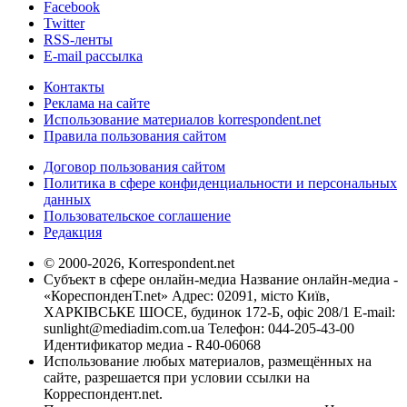
Facebook
Twitter
RSS-ленты
E-mail рассылка
Контакты
Реклама на сайте
Использование материалов korrespondent.net
Правила пользования сайтом
Договор пользования сайтом
Политика в сфере конфиденциальности и персональных
данных
Пользовательское соглашение
Редакция
© 2000-2026, Korrespondent.net
Субъект в сфере онлайн-медиа Название онлайн-медиа -
«КореспонденТ.net» Адрес: 02091, місто Київ,
ХАРКІВСЬКЕ ШОСЕ, будинок 172-Б, офіс 208/1 E-mail:
sunlight@mediadim.com.ua
Телефон: 044-205-43-00
Идентификатор медиа - R40-06068
Использование любых материалов, размещённых на
сайте, разрешается при условии ссылки на
Корреспондент.net.