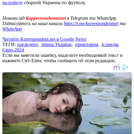
на победу
сборной Украины по футболу.
Новини від
Корреспондент.net
в Telegram та WhatsApp.
Підписуйтесь на наші канали
https://t.me/korrespondentnet
та
WhatsApp
Читайте Korrespondent.net в Google News
ТЕГИ:
президент
,
збірна України
,
привітання
,
Ісландія
,
Євро-2024
Если вы заметили ошибку, выделите необходимый текст и
нажмите Ctrl+Enter, чтобы сообщить об этом редакции.