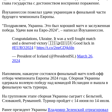
глава государства с достоинством воспринял поражение.
Йоуханнессон пожелал удачи украинцам в финальной части
будущего чемпионата Европы.
"Поздравляем, Украина. Это был хороший матч и заслуженная
победа. Удачи вам на Евро-2024", – написал Йоуханнессон.
Congratulations, Ukraine. It was a well fought match
and a deserved victory 🇮🇸🤝🏻🇺🇦 Good luck in
#EURO2024
!
https://t.co/2mrGDjkfdn
— President of Iceland (@PresidentISL)
March 26,
2024
Напомним, накануне состоялся финальный матч плей-офф
отбора чемпионата Европы 2024 года. Сборная Украины
одержала волевую победу над командой Исландии и вышла в
финальную часть турнира.
На групповом этапе сборная Украины сыграет с Бельгией,
Словакией, Румынией. Турнир пройдет с 14 июня по 14 июля.
Ранее президент Украины
Владимир Зеленский отреагировал