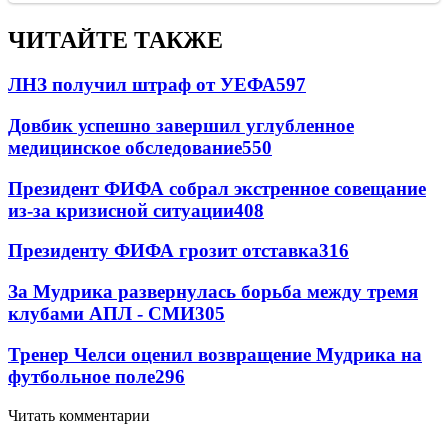
ЧИТАЙТЕ ТАКЖЕ
ЛНЗ получил штраф от УЕФА
597
Довбик успешно завершил углубленное
медицинское обследование
550
Президент ФИФА собрал экстренное совещание
из-за кризисной ситуации
408
Президенту ФИФА грозит отставка
316
За Мудрика развернулась борьба между тремя
клубами АПЛ - СМИ
305
Тренер Челси оценил возвращение Мудрика на
футбольное поле
296
Читать комментарии