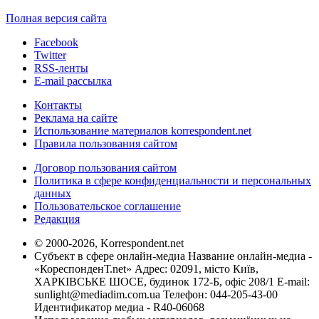
Полная версия сайта
Facebook
Twitter
RSS-ленты
E-mail рассылка
Контакты
Реклама на сайте
Использование материалов korrespondent.net
Правила пользования сайтом
Договор пользования сайтом
Политика в сфере конфиденциальности и персональных
данных
Пользовательское соглашение
Редакция
© 2000-2026, Korrespondent.net
Субъект в сфере онлайн-медиа Название онлайн-медиа -
«КореспонденТ.net» Адрес: 02091, місто Київ,
ХАРКІВСЬКЕ ШОСЕ, будинок 172-Б, офіс 208/1 E-mail:
sunlight@mediadim.com.ua
Телефон: 044-205-43-00
Идентификатор медиа - R40-06068