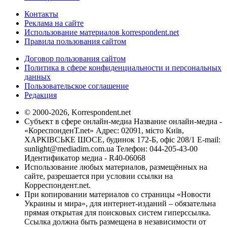
Контакты
Реклама на сайте
Использование материалов korrespondent.net
Правила пользования сайтом
Договор пользования сайтом
Политика в сфере конфиденциальности и персональных
данных
Пользовательское соглашение
Редакция
© 2000-2026, Korrespondent.net
Субъект в сфере онлайн-медиа Название онлайн-медиа -
«КореспонденТ.net» Адрес: 02091, місто Київ,
ХАРКІВСЬКЕ ШОСЕ, будинок 172-Б, офіс 208/1 E-mail:
sunlight@mediadim.com.ua
Телефон: 044-205-43-00
Идентификатор медиа - R40-06068
Использование любых материалов, размещённых на
сайте, разрешается при условии ссылки на
Корреспондент.net.
При копировании материалов со страницы «Новости
Украины и мира», для интернет-изданий – обязательна
прямая открытая для поисковых систем гиперссылка.
Ссылка должна быть размещена в независимости от