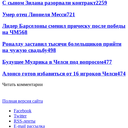
С сыном Зидана разорвали контракт
2259
Умер отец Лионеля Месси
721
Лидер Барселоны сменил прическу после победы
на ЧМ
568
Роналду заставил тысячи болельщиков прийти
на чужую свадьбу
498
Будущее Мудрика в Челси под вопросом
477
Алонсо готов избавиться от 16 игроков Челси
474
Читать комментарии
Полная версия сайта
Facebook
Twitter
RSS-ленты
E-mail рассылка