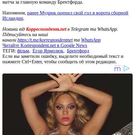
матча за главную команду Брентфорда.
Напомним,
ранее Мудрик оценил свой гол в ворота сборной
Исландии
.
Новини від
Корреспондент.net
в Telegram та WhatsApp.
Підписуйтесь на наші
канали
https://t.me/korrespondentnet
та
WhatsApp
Читайте Korrespondent.net в Google News
ТЕГИ:
фільм
,
Егор Ярмолюк
,
Брентфорд
Если вы заметили ошибку, выделите необходимый текст и
нажмите Ctrl+Enter, чтобы сообщить об этом редакции.