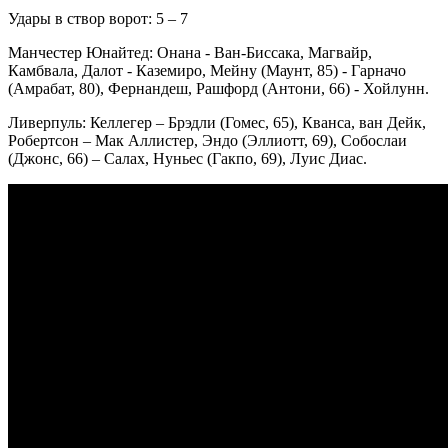
Удары в створ ворот: 5 – 7
Манчестер Юнайтед: Онана - Ван-Биссака, Магвайр,
Камбвала, Далот - Каземиро, Мейну (Маунт, 85) - Гарначо
(Амрабат, 80), Фернандеш, Рашфорд (Антони, 66) - Хойлунн.
Ливерпуль: Келлегер – Брэдли (Гомес, 65), Кванса, ван Дейк,
Робертсон – Мак Аллистер, Эндо (Эллиотт, 69), Собослаи
(Джонс, 66) – Салах, Нуньес (Гакпо, 69), Луис Диас.