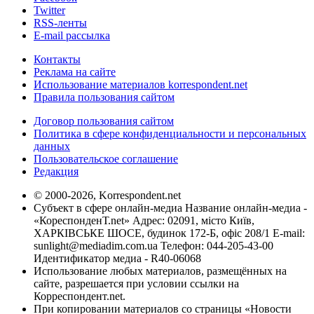
Twitter
RSS-ленты
E-mail рассылка
Контакты
Реклама на сайте
Использование материалов korrespondent.net
Правила пользования сайтом
Договор пользования сайтом
Политика в сфере конфиденциальности и персональных
данных
Пользовательское соглашение
Редакция
© 2000-2026, Korrespondent.net
Субъект в сфере онлайн-медиа Название онлайн-медиа -
«КореспонденТ.net» Адрес: 02091, місто Київ,
ХАРКІВСЬКЕ ШОСЕ, будинок 172-Б, офіс 208/1 E-mail:
sunlight@mediadim.com.ua
Телефон: 044-205-43-00
Идентификатор медиа - R40-06068
Использование любых материалов, размещённых на
сайте, разрешается при условии ссылки на
Корреспондент.net.
При копировании материалов со страницы «Новости