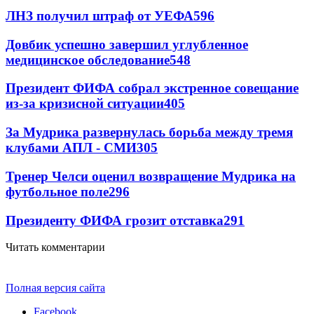
ЛНЗ получил штраф от УЕФА
596
Довбик успешно завершил углубленное
медицинское обследование
548
Президент ФИФА собрал экстренное совещание
из-за кризисной ситуации
405
За Мудрика развернулась борьба между тремя
клубами АПЛ - СМИ
305
Тренер Челси оценил возвращение Мудрика на
футбольное поле
296
Президенту ФИФА грозит отставка
291
Читать комментарии
Полная версия сайта
Facebook