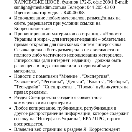
ХАРКІВСЬКЕ ШОСЕ, будинок 172-Б, офіс 208/1 E-mail:
sunlight@mediadim.com.ua
Телефон: 044-205-43-00
Идентификатор медиа - R40-06068
Использование любых материалов, размещённых на
сайте, разрешается при условии ссылки на
Корреспондент.net.
При копировании материалов со страницы «Новости
Украины и мира», для интернет-изданий – обязательна
прямая открытая для поисковых систем гиперссылка.
Ссылка должна быть размещена в независимости от
полного либо частичного использования материалов.
Гиперссылка (для интернет- изданий) – должна быть
размещена в подзаголовке или в первом абзаце
материала.
Новости с пометками "Мнение", "Экспертиза",
"Заявление", "Регионы", "Деньги", "Власть", "Выборы",
"Тест-драйв", "Спецпроекты", "Промо" публикуются на
правах рекламы.
Раздел Спецпроекты создается совместно с
коммерческими партнерами.
Любое копирование, публикация, републикация и
другое распространение информации, которое содержит
ссылку на "Интерфакс-Украина", EPA / UPG, строго
воспрещается.
Владелец веб-страницы в разделе Я- Корреспондент