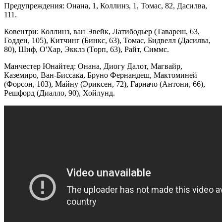
Предупреждения: Онана, 1, Коллинз, 1, Томас, 82, Дасилва,
111.
Ковентри: Коллинз, ван Эвейк, Латибодьер (Тавареш, 63,
Годден, 105), Китчинг (Бинкс, 63), Томас, Бидвелл (Дасилва,
80), Шиф, О'Хар, Экклз (Торп, 63), Райт, Симмс.
Манчестер Юнайтед: Онана, Диогу Далот, Магвайр,
Каземиро, Ван-Биссака, Бруно Фернандеш, Мактоминей
(Форсон, 103), Майну (Эриксен, 72), Гарначо (Антони, 66),
Решфорд (Диалло, 90), Хойлунд.