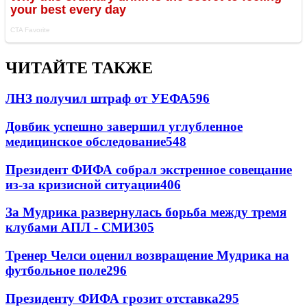
ЧИТАЙТЕ ТАКЖЕ
ЛНЗ получил штраф от УЕФА
596
Довбик успешно завершил углубленное
медицинское обследование
548
Президент ФИФА собрал экстренное совещание
из-за кризисной ситуации
406
За Мудрика развернулась борьба между тремя
клубами АПЛ - СМИ
305
Тренер Челси оценил возвращение Мудрика на
футбольное поле
296
Президенту ФИФА грозит отставка
295