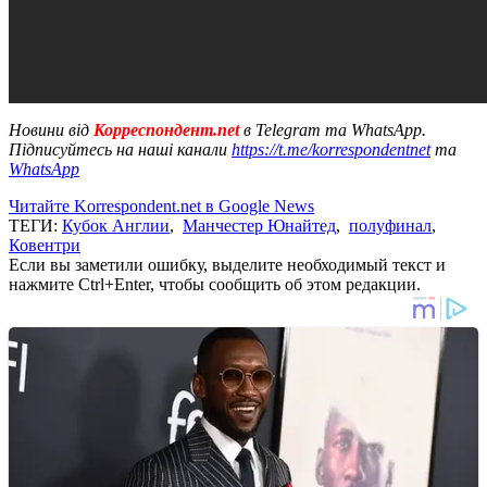
Новини від
Корреспондент.net
в Telegram та WhatsApp.
Підписуйтесь на наші канали
https://t.me/korrespondentnet
та
WhatsApp
Читайте Korrespondent.net в Google News
ТЕГИ:
Кубок Англии
,
Манчестер Юнайтед
,
полуфинал
,
Ковентри
Если вы заметили ошибку, выделите необходимый текст и
нажмите Ctrl+Enter, чтобы сообщить об этом редакции.