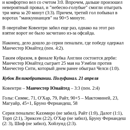
и комфортно вел со счетом 3:0. Впрочем, дальше произошел
невероятный провал, и "небесно-голубые" смогли отыграть
три мяча за 20 минут (3:3). Причем, третий гол побывал в
воротах "манкунианцев" на 90+5 минуте.
В овертайме Ковентри забил еще раз, однако на этот раз
взятие ворот не было засчитано из-за офсайда.
Наконец, дело дошло до серии пенальти, где победу одержал
Манчестер Юнайтед (пен. 4:2).
Таким образом, в финале Кубка Англии состоится дерби:
Манчестер Юнайтед сыграет 25 мая на Уэмбли против
Манчестер Сити, который днем ранее обыграл Челси (1:0).
Кубок Великобритании. Полуфинал. 21 апреля
Ковентри –
Манчестер Юнайтед
– 3:3 (пен. 2:4)
Голы: Симмс, 71, О'Хар, 79, Райт, 90+5 – Мактоминей, 23,
Магуайр, 45+1, Бруно Фернандеш, 58
Серия пенальти: Казэмиро (не забил), Райт (1:0), Далот (1:1),
Торп (2:1), Эриксен (2:2), О'Хар (не забил), Бруну Фернандеш
(2: 3), Шиф (не забил), Хойлунд (2:3).