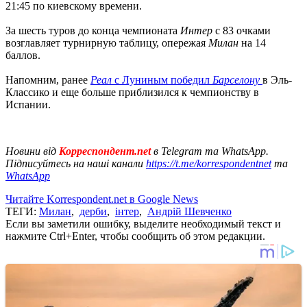
21:45 по киевскому времени.
За шесть туров до конца чемпионата
Интер
с 83 очками
возглавляет турнирную таблицу, опережая
Милан
на 14
баллов.
Напомним, ранее
Реал
с Луниным победил
Барселону
в Эль-
Классико и еще больше приблизился к чемпионству в
Испании.
Новини від
Корреспондент.net
в Telegram та WhatsApp.
Підписуйтесь на наші канали
https://t.me/korrespondentnet
та
WhatsApp
Читайте Korrespondent.net в Google News
ТЕГИ:
Милан
,
дерби
,
інтер
,
Андрій Шевченко
Если вы заметили ошибку, выделите необходимый текст и
нажмите Ctrl+Enter, чтобы сообщить об этом редакции.