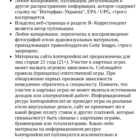
Любое копирование, публикация, републикация и
другое распространение информации, которое содержит
ссылку на "Интерфакс-Украина", EPA / UPG, строго
воспрещается.
Владелец веб-страницы в разделе Я- Корреспондент
является автор публикации.
Любое копирование, перепечатка и воспроизведение
фотографий и/или аудиовизуальных материалов,
принадлежащих правообладателю Getty Images, строго
запрещено.
Материалы сайта korrespondent.net предназначены для
лиц старше 21 года (21+). Участие в азартных играх
может вызвать игровую зависимость. Соблюдайте
правила (принципы) ответственной игры. При
обнаружении первых признаков зависимости
немедленно обратитесь к специалисту. Помните, что
участие в азартных играх не может являться источником
доходов или альтернативой работе. Информационный
ресурс korrespondent.net не проводит игры на реальные
и/или виртуальные деньги, сайт не принимает ни в
какой форме оплату ставок и других платежей, которые
связаны/могут быть связаны с азартными играми,
букмекерами или тотализаторами. Какие-либо
материалы на информационном ресурсе
korrespondent.net публикуются исключительно в