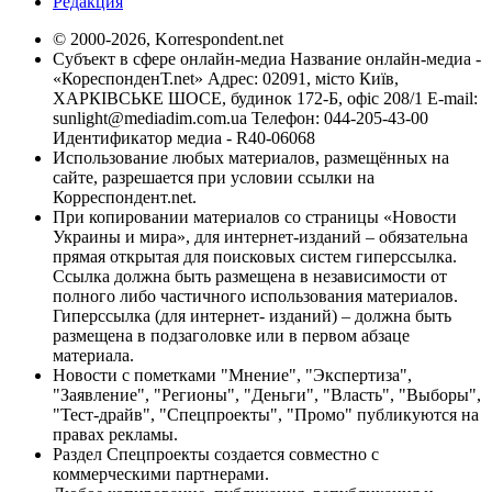
Редакция
© 2000-2026, Korrespondent.net
Субъект в сфере онлайн-медиа Название онлайн-медиа -
«КореспонденТ.net» Адрес: 02091, місто Київ,
ХАРКІВСЬКЕ ШОСЕ, будинок 172-Б, офіс 208/1 E-mail:
sunlight@mediadim.com.ua
Телефон: 044-205-43-00
Идентификатор медиа - R40-06068
Использование любых материалов, размещённых на
сайте, разрешается при условии ссылки на
Корреспондент.net.
При копировании материалов со страницы «Новости
Украины и мира», для интернет-изданий – обязательна
прямая открытая для поисковых систем гиперссылка.
Ссылка должна быть размещена в независимости от
полного либо частичного использования материалов.
Гиперссылка (для интернет- изданий) – должна быть
размещена в подзаголовке или в первом абзаце
материала.
Новости с пометками "Мнение", "Экспертиза",
"Заявление", "Регионы", "Деньги", "Власть", "Выборы",
"Тест-драйв", "Спецпроекты", "Промо" публикуются на
правах рекламы.
Раздел Спецпроекты создается совместно с
коммерческими партнерами.