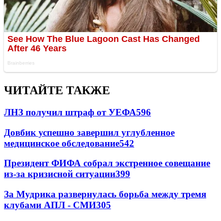
ЧИТАЙТЕ ТАКЖЕ
ЛНЗ получил штраф от УЕФА
596
Довбик успешно завершил углубленное
медицинское обследование
542
Президент ФИФА собрал экстренное совещание
из-за кризисной ситуации
399
За Мудрика развернулась борьба между тремя
клубами АПЛ - СМИ
305