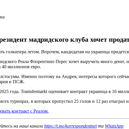
резидент мадридского клуба хочет прода
ать голкипера летом. Впрочем, кандидатам на украинца придетс
ридского Реала Флорентино Перес хочет выручить много денег, не
а 40 миллионов евро.
олстосумы. Именно поэтому на Андрея, интересы которого сейч
вария и ПСЖ.
025 года. Tramsfermarkt оценивает контракт украинца в 16 милл
всех турнирах, в которых пропустил 25 голов и 12 раз отыграл н
евать контракт с Реалом.
уйтесь на наші канали
https://t.me/korrespondentnet
та
WhatsApp