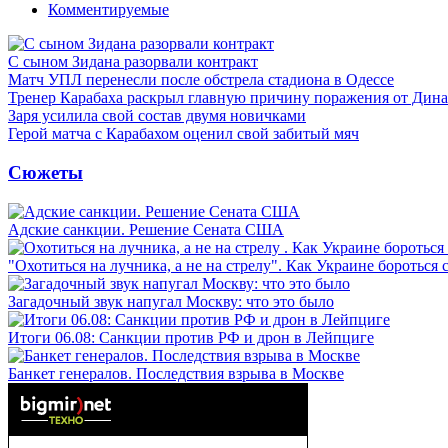
Комментируемые
С сыном Зидана разорвали контракт
Матч УПЛ перенесли после обстрела стадиона в Одессе
Тренер Карабаха раскрыл главную причину поражения от Дин
Заря усилила свой состав двумя новичками
Герой матча с Карабахом оценил свой забитый мяч
Сюжеты
Адские санкции. Решение Сената США
"Охотиться на лучника, а не на стрелу". Как Украине бороться 
Загадочный звук напугал Москву: что это было
Итоги 06.08: Санкции против РФ и дрон в Лейпциге
Банкет генералов. Последствия взрыва в Москве