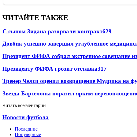
ЧИТАЙТЕ ТАКЖЕ
С сыном Зидана разорвали контракт
629
Довбик успешно завершил углубленное медицинск
Президент ФИФА собрал экстренное совещание из
Президенту ФИФА грозит отставка
317
Тренер Челси оценил возвращение Мудрика на фу
Звезда Барселоны поразил ярким перевоплощени
Читать комментарии
Новости футбола
Последние
Популярные