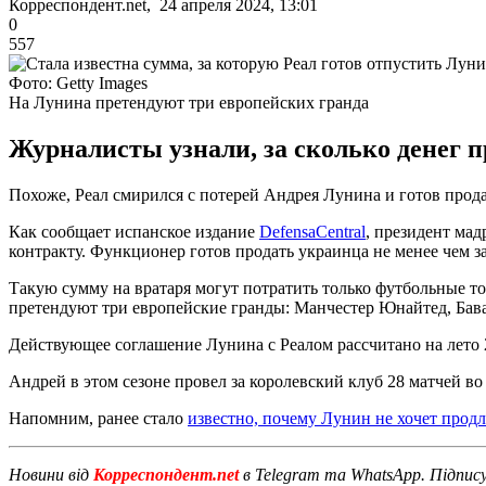
Корреспондент.net, 24 апреля 2024, 13:01
0
557
Фото: Getty Images
На Лунина претендуют три европейских гранда
Журналисты узнали, за сколько денег п
Похоже, Реал смирился с потерей Андрея Лунина и готов прод
Как сообщает испанское издание
DefensaCentral
, президент мад
контракту. Функционер готов продать украинца не менее чем з
Такую сумму на вратаря могут потратить только футбольные т
претендуют три европейские гранды: Манчестер Юнайтед, Ба
Действующее соглашение Лунина с Реалом рассчитано на лето 2
Андрей в этом сезоне провел за королевский клуб 28 матчей во 
Напомним, ранее стало
известно, почему Лунин не хочет продл
Новини від
Корреспондент.net
в Telegram та WhatsApp. Підпис