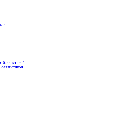
амо
с баллистикой