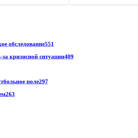
ое обследование
551
-за кризисной ситуации
409
тбольное поле
297
ем
263