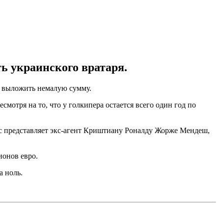
ть украинского вратаря.
я выложить немалую сумму.
смотря на то, что у голкипера остается всего один год по
ас представляет экс-агент Криштиану Роналду Жорже Мендеш,
ионов евро.
а ноль.