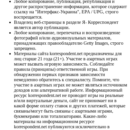
Любое копирование, публикация, републикация и
другое распространение информации, которое содержит
ссылку на "Интерфакс-Украина", EPA / UPG, строго
воспрещается.
Владелец веб-страницы в разделе Я- Корреспондент
является автор публикации.
Любое копирование, перепечатка и воспроизведение
фотографий и/или аудиовизуальных материалов,
принадлежащих правообладателю Getty Images, строго
запрещено.
Материалы сайта korrespondent.net предназначены для
лиц старше 21 года (21+). Участие в азартных играх
может вызвать игровую зависимость. Соблюдайте
правила (принципы) ответственной игры. При
обнаружении первых признаков зависимости
немедленно обратитесь к специалисту. Помните, что
участие в азартных играх не может являться источником
доходов или альтернативой работе. Информационный
ресурс korrespondent.net не проводит игры на реальные
и/или виртуальные деньги, сайт не принимает ни в
какой форме оплату ставок и других платежей, которые
связаны/могут быть связаны с азартными играми,
букмекерами или тотализаторами. Какие-либо
материалы на информационном ресурсе
korrespondent.net публикуются исключительно в