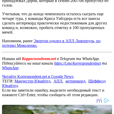
принадлежал Дерби, который в сезоне-2007/08 пропустил 89
голов.
Учитывая, что до конца чемпионата осталось сыграть еще
четыре тура, у команды Криса Уайлдера есть все шансы
сделать антирекорд практически недостижимым для других
команд и, возможно, пробить отметку в 100 пропущенных
мячей.
Напомним, ранее
Эвертон одолел в АПЛ Ливерпуль, но
потерял Миколенко.
Новини від
Корреспондент.net
в Telegram та WhatsApp.
Підписуйтесь на наші канали
https://t.me/korrespondentnet
та
WhatsApp
Читайте Korrespondent.net в Google News
ТЕГИ:
Манчестер Юнайтед
,
АПЛ
,
антирекорд
,
Шеффилд
Юнайтед
Если вы заметили ошибку, выделите необходимый текст и
нажмите Ctrl+Enter, чтобы сообщить об этом редакции.