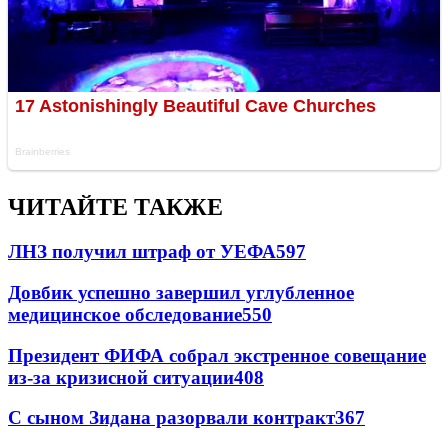
ЧИТАЙТЕ ТАКЖЕ
ЛНЗ получил штраф от УЕФА
597
Довбик успешно завершил углубленное
медицинское обследование
550
Президент ФИФА собрал экстренное совещание
из-за кризисной ситуации
408
С сыном Зидана разорвали контракт
367