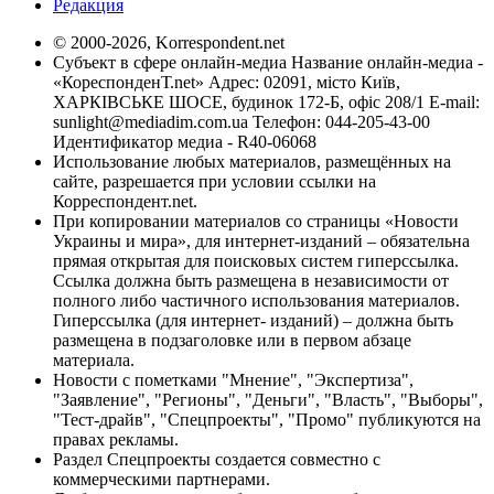
Редакция
© 2000-2026, Korrespondent.net
Субъект в сфере онлайн-медиа Название онлайн-медиа -
«КореспонденТ.net» Адрес: 02091, місто Київ,
ХАРКІВСЬКЕ ШОСЕ, будинок 172-Б, офіс 208/1 E-mail:
sunlight@mediadim.com.ua
Телефон: 044-205-43-00
Идентификатор медиа - R40-06068
Использование любых материалов, размещённых на
сайте, разрешается при условии ссылки на
Корреспондент.net.
При копировании материалов со страницы «Новости
Украины и мира», для интернет-изданий – обязательна
прямая открытая для поисковых систем гиперссылка.
Ссылка должна быть размещена в независимости от
полного либо частичного использования материалов.
Гиперссылка (для интернет- изданий) – должна быть
размещена в подзаголовке или в первом абзаце
материала.
Новости с пометками "Мнение", "Экспертиза",
"Заявление", "Регионы", "Деньги", "Власть", "Выборы",
"Тест-драйв", "Спецпроекты", "Промо" публикуются на
правах рекламы.
Раздел Спецпроекты создается совместно с
коммерческими партнерами.