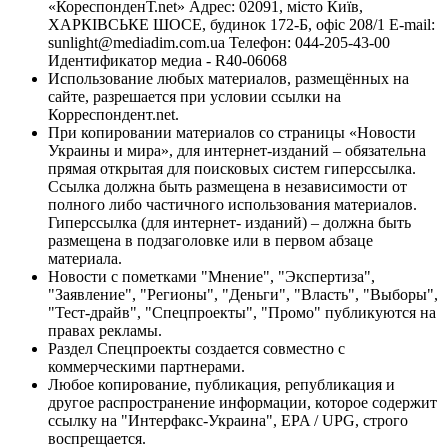
«КореспонденТ.net» Адрес: 02091, місто Київ,
ХАРКІВСЬКЕ ШОСЕ, будинок 172-Б, офіс 208/1 E-mail:
sunlight@mediadim.com.ua
Телефон: 044-205-43-00
Идентификатор медиа - R40-06068
Использование любых материалов, размещённых на
сайте, разрешается при условии ссылки на
Корреспондент.net.
При копировании материалов со страницы «Новости
Украины и мира», для интернет-изданий – обязательна
прямая открытая для поисковых систем гиперссылка.
Ссылка должна быть размещена в независимости от
полного либо частичного использования материалов.
Гиперссылка (для интернет- изданий) – должна быть
размещена в подзаголовке или в первом абзаце
материала.
Новости с пометками "Мнение", "Экспертиза",
"Заявление", "Регионы", "Деньги", "Власть", "Выборы",
"Тест-драйв", "Спецпроекты", "Промо" публикуются на
правах рекламы.
Раздел Спецпроекты создается совместно с
коммерческими партнерами.
Любое копирование, публикация, републикация и
другое распространение информации, которое содержит
ссылку на "Интерфакс-Украина", EPA / UPG, строго
воспрещается.