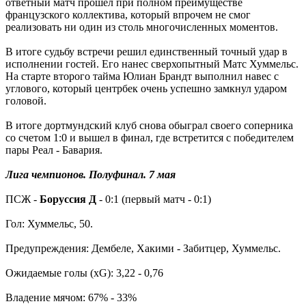
ответный матч прошел при полном преимуществе
французского коллектива, который впрочем не смог
реализовать ни один из столь многочисленных моментов.
В итоге судьбу встречи решил единственный точный удар в
исполнении гостей. Его нанес сверхопытный Матс Хуммельс.
На старте второго тайма Юлиан Брандт выполнил навес с
углового, который центрбек очень успешно замкнул ударом
головой.
В итоге дортмундский клуб снова обыграл своего соперника
со счетом 1:0 и вышел в финал, где встретится с победителем
пары Реал - Бавария.
Лига чемпионов. Полуфинал. 7 мая
ПСЖ -
Боруссия Д
- 0:1 (первый матч - 0:1)
Гол: Хуммельс, 50.
Предупреждения: Дембеле, Хакими - Забитцер, Хуммельс.
Ожидаемые голы (xG): 3,22 - 0,76
Владение мячом: 67% - 33%