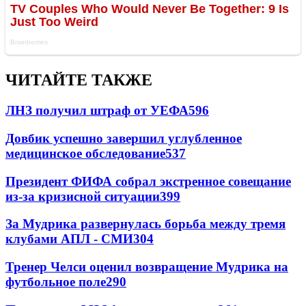
ЧИТАЙТЕ ТАКЖЕ
ЛНЗ получил штраф от УЕФА
596
Довбик успешно завершил углубленное
медицинское обследование
537
Президент ФИФА собрал экстренное совещание
из-за кризисной ситуации
399
За Мудрика развернулась борьба между тремя
клубами АПЛ - СМИ
304
Тренер Челси оценил возвращение Мудрика на
футбольное поле
290