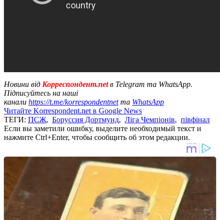
Новини від
Корреспондент.net
в Telegram та WhatsApp.
Підписуйтесь на наші
канали
https://t.me/korrespondentnet
та
WhatsApp
Читайте Korrespondent.net в Google News
ТЕГИ:
ПСЖ
,
Боруссия Дортмунд
,
Ліга Чемпіонів
,
півфінал
Если вы заметили ошибку, выделите необходимый текст и
нажмите Ctrl+Enter, чтобы сообщить об этом редакции.