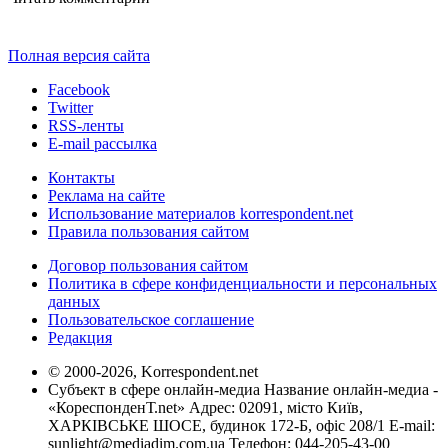
Полная версия сайта
Facebook
Twitter
RSS-ленты
E-mail рассылка
Контакты
Реклама на сайте
Использование материалов korrespondent.net
Правила пользования сайтом
Договор пользования сайтом
Политика в сфере конфиденциальности и персональных
данных
Пользовательское соглашение
Редакция
© 2000-2026, Korrespondent.net
Субъект в сфере онлайн-медиа Название онлайн-медиа -
«КореспонденТ.net» Адрес: 02091, місто Київ,
ХАРКІВСЬКЕ ШОСЕ, будинок 172-Б, офіс 208/1 E-mail:
sunlight@mediadim.com.ua
Телефон: 044-205-43-00