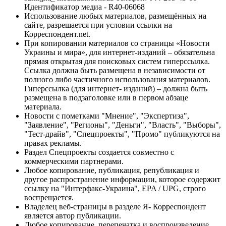
Идентификатор медиа - R40-06068
Использование любых материалов, размещённых на
сайте, разрешается при условии ссылки на
Корреспондент.net.
При копировании материалов со страницы «Новости
Украины и мира», для интернет-изданий – обязательна
прямая открытая для поисковых систем гиперссылка.
Ссылка должна быть размещена в независимости от
полного либо частичного использования материалов.
Гиперссылка (для интернет- изданий) – должна быть
размещена в подзаголовке или в первом абзаце
материала.
Новости с пометками "Мнение", "Экспертиза",
"Заявление", "Регионы", "Деньги", "Власть", "Выборы",
"Тест-драйв", "Спецпроекты", "Промо" публикуются на
правах рекламы.
Раздел Спецпроекты создается совместно с
коммерческими партнерами.
Любое копирование, публикация, републикация и
другое распространение информации, которое содержит
ссылку на "Интерфакс-Украина", EPA / UPG, строго
воспрещается.
Владелец веб-страницы в разделе Я- Корреспондент
является автор публикации.
Любое копирование, перепечатка и воспроизведение