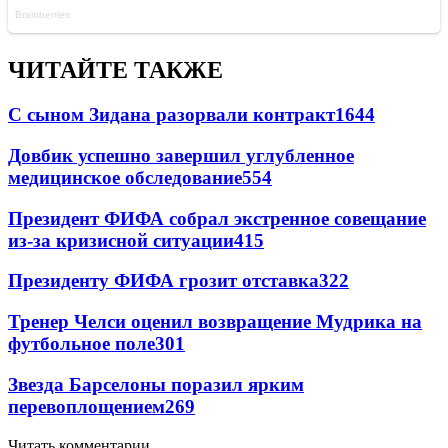
ЧИТАЙТЕ ТАКЖЕ
С сыном Зидана разорвали контракт
1644
Довбик успешно завершил углубленное
медицинское обследование
554
Президент ФИФА собрал экстренное совещание
из-за кризисной ситуации
415
Президенту ФИФА грозит отставка
322
Тренер Челси оценил возвращение Мудрика на
футбольное поле
301
Звезда Барселоны поразил ярким
перевоплощением
269
Читать комментарии