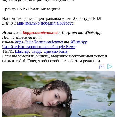
Арбитр ВАР - Роман Блавацкий
Напомним, ранее в центральном матче 27-го тура УПЛ
Днепр-1
минимально победил
Кривбасс
.
Новини від
Корреспондент.net
в Telegram та WhatsApp.
Підписуйтесь на наші
канали
https://t.me/korrespondentnet
та
WhatsApp
Читайте Korrespondent.net в Google News
ТЕГИ:
Шахтар
,
судді
,
Динамо Київ
Если вы заметили ошибку, выделите необходимый текст и
нажмите Ctrl+Enter, чтобы сообщить об этом редакции.