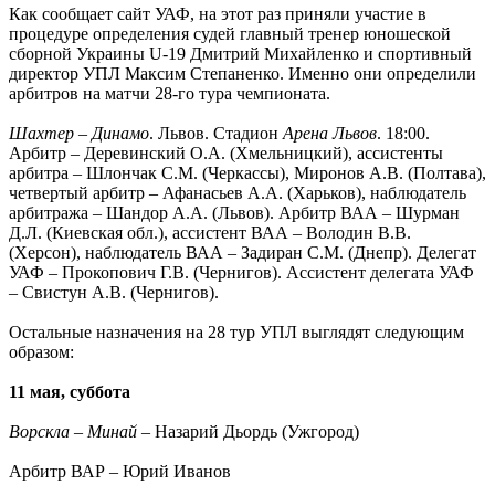
Как сообщает сайт УАФ, на этот раз приняли участие в
процедуре определения судей главный тренер юношеской
сборной Украины U-19 Дмитрий Михайленко и спортивный
директор УПЛ Максим Степаненко. Именно они определили
арбитров на матчи 28-го тура чемпионата.
Шахтер – Динамо
. Львов. Стадион
Арена Львов
. 18:00.
Арбитр – Деревинский О.А. (Хмельницкий), ассистенты
арбитра – Шлончак С.М. (Черкассы), Миронов А.В. (Полтава),
четвертый арбитр – Афанасьев А.А. (Харьков), наблюдатель
арбитража – Шандор А.А. (Львов). Арбитр ВАА – Шурман
Д.Л. (Киевская обл.), ассистент ВАА – Володин В.В.
(Херсон), наблюдатель ВАА – Задиран С.М. (Днепр). Делегат
УАФ – Прокопович Г.В. (Чернигов). Ассистент делегата УАФ
– Свистун А.В. (Чернигов).
Остальные назначения на 28 тур УПЛ выглядят следующим
образом:
11 мая, суббота
Ворскла – Минай
– Назарий Дьордь (Ужгород)
Арбитр ВАР – Юрий Иванов