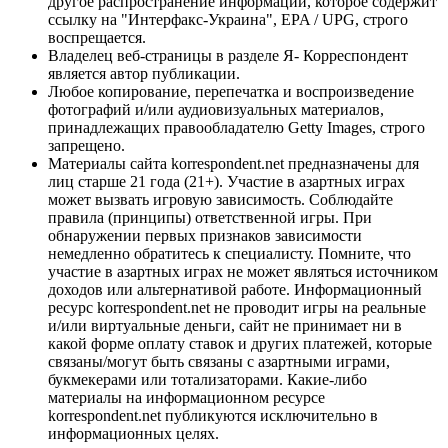
другое распространение информации, которое содержит
ссылку на "Интерфакс-Украина", EPA / UPG, строго
воспрещается.
Владелец веб-страницы в разделе Я- Корреспондент
является автор публикации.
Любое копирование, перепечатка и воспроизведение
фотографий и/или аудиовизуальных материалов,
принадлежащих правообладателю Getty Images, строго
запрещено.
Материалы сайта korrespondent.net предназначены для
лиц старше 21 года (21+). Участие в азартных играх
может вызвать игровую зависимость. Соблюдайте
правила (принципы) ответственной игры. При
обнаружении первых признаков зависимости
немедленно обратитесь к специалисту. Помните, что
участие в азартных играх не может являться источником
доходов или альтернативой работе. Информационный
ресурс korrespondent.net не проводит игры на реальные
и/или виртуальные деньги, сайт не принимает ни в
какой форме оплату ставок и других платежей, которые
связаны/могут быть связаны с азартными играми,
букмекерами или тотализаторами. Какие-либо
материалы на информационном ресурсе
korrespondent.net публикуются исключительно в
информационных целях.