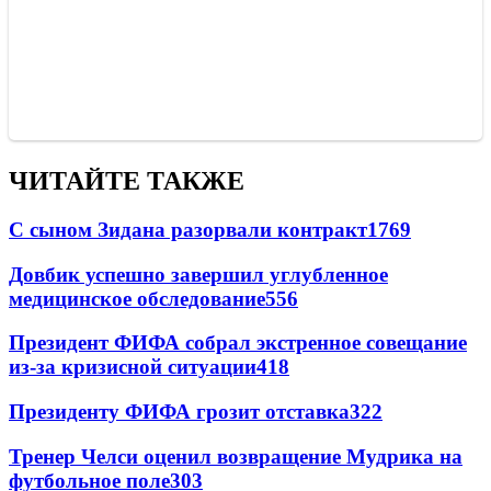
ЧИТАЙТЕ ТАКЖЕ
С сыном Зидана разорвали контракт
1769
Довбик успешно завершил углубленное
медицинское обследование
556
Президент ФИФА собрал экстренное совещание
из-за кризисной ситуации
418
Президенту ФИФА грозит отставка
322
Тренер Челси оценил возвращение Мудрика на
футбольное поле
303