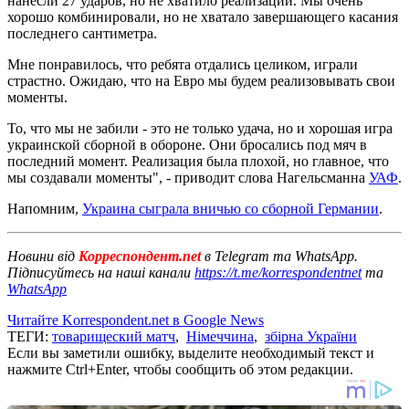
нанесли 27 ударов, но не хватило реализации. Мы очень
хорошо комбинировали, но не хватало завершающего касания
последнего сантиметра.
Мне понравилось, что ребята отдались целиком, играли
страстно. Ожидаю, что на Евро мы будем реализовывать свои
моменты.
То, что мы не забили - это не только удача, но и хорошая игра
украинской сборной в обороне. Они бросались под мяч в
последний момент. Реализация была плохой, но главное, что
мы создавали моменты", - приводит слова Нагельсманна
УАФ
.
Напомним,
Украина сыграла вничью со сборной Германии
.
Новини від
Корреспондент.net
в Telegram та WhatsApp.
Підписуйтесь на наші канали
https://t.me/korrespondentnet
та
WhatsApp
Читайте Korrespondent.net в Google News
ТЕГИ:
товарищеский матч
,
Німеччина
,
збірна України
Если вы заметили ошибку, выделите необходимый текст и
нажмите Ctrl+Enter, чтобы сообщить об этом редакции.