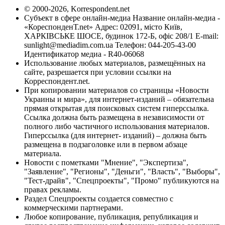
© 2000-2026, Korrespondent.net
Субъект в сфере онлайн-медиа Название онлайн-медиа -
«КореспонденТ.net» Адрес: 02091, місто Київ,
ХАРКІВСЬКЕ ШОСЕ, будинок 172-Б, офіс 208/1 E-mail:
sunlight@mediadim.com.ua
Телефон: 044-205-43-00
Идентификатор медиа - R40-06068
Использование любых материалов, размещённых на
сайте, разрешается при условии ссылки на
Корреспондент.net.
При копировании материалов со страницы «Новости
Украины и мира», для интернет-изданий – обязательна
прямая открытая для поисковых систем гиперссылка.
Ссылка должна быть размещена в независимости от
полного либо частичного использования материалов.
Гиперссылка (для интернет- изданий) – должна быть
размещена в подзаголовке или в первом абзаце
материала.
Новости с пометками "Мнение", "Экспертиза",
"Заявление", "Регионы", "Деньги", "Власть", "Выборы",
"Тест-драйв", "Спецпроекты", "Промо" публикуются на
правах рекламы.
Раздел Спецпроекты создается совместно с
коммерческими партнерами.
Любое копирование, публикация, републикация и