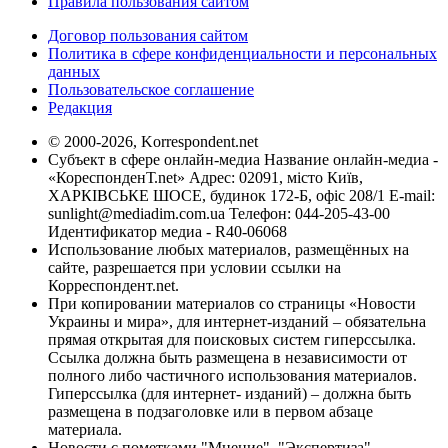
Правила пользования сайтом
Договор пользования сайтом
Политика в сфере конфиденциальности и персональных
данных
Пользовательское соглашение
Редакция
© 2000-2026, Korrespondent.net
Субъект в сфере онлайн-медиа Название онлайн-медиа -
«КореспонденТ.net» Адрес: 02091, місто Київ,
ХАРКІВСЬКЕ ШОСЕ, будинок 172-Б, офіс 208/1 E-mail:
sunlight@mediadim.com.ua
Телефон: 044-205-43-00
Идентификатор медиа - R40-06068
Использование любых материалов, размещённых на
сайте, разрешается при условии ссылки на
Корреспондент.net.
При копировании материалов со страницы «Новости
Украины и мира», для интернет-изданий – обязательна
прямая открытая для поисковых систем гиперссылка.
Ссылка должна быть размещена в независимости от
полного либо частичного использования материалов.
Гиперссылка (для интернет- изданий) – должна быть
размещена в подзаголовке или в первом абзаце
материала.
Новости с пометками "Мнение", "Экспертиза",