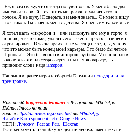
"Ну, я вам скажу, что я тогда почувствовал. У меня было два
импульса: первый – схватить микрофон и ударить его по
голове. Я не шучу! Поверьте, вы меня знаете... Я имею в виду,
что я такой. Ты знаешь меня с детства. Я очень импульсивный.
Я хотел взять микрофон и... или запихнуть его ему в горло, я
не знаю, что-то такое, ударить его. То есть просто физически
отреагировать. В то же время, за те частицы секунды, я понял,
что это может быть конец моей карьеры. Это было бы четкое
"Прощай!". Это бы вошло в историю футбола. Мне пришло в
голову, что это навсегда сотрет в пыль мою карьеру", -
приводит слова Раца
iamsport.
Напомним, ранее игроки сборной Германии
повздорили на
тренировке.
Новини від
Корреспондент.net
в Telegram та WhatsApp.
Підписуйтесь на наші
канали
https://t.me/korrespondentnet
та
WhatsApp
Читайте Korrespondent.net в Google News
ТЕГИ:
Луческу
,
Разван Рац
,
Шахтар
Если вы заметили ошибку, выделите необходимый текст и