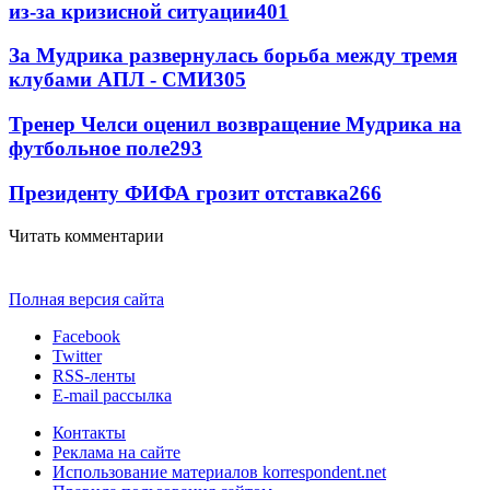
из-за кризисной ситуации
401
За Мудрика развернулась борьба между тремя
клубами АПЛ - СМИ
305
Тренер Челси оценил возвращение Мудрика на
футбольное поле
293
Президенту ФИФА грозит отставка
266
Читать комментарии
Полная версия сайта
Facebook
Twitter
RSS-ленты
E-mail рассылка
Контакты
Реклама на сайте
Использование материалов korrespondent.net