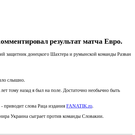
мментировал результат матча Евро.
вший защитник донецкого Шахтера и румынской команды Разван
было слышно.
 лет тому назад я был на поле. Достаточно необычно быть
, - приводит слова Раца издания
FANATIK.ro
.
нира Украина сыграет против команды Словакии.