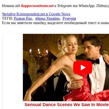
Новини від
Корреспондент.net
в Telegram та WhatsApp. Підпис
Читайте Korrespondent.net в Google News
ТЕГИ:
Разван Рац
,
збірна України
,
Румунія
Если вы заметили ошибку, выделите необходимый текст и нажми