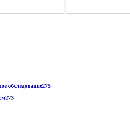
ое обследование
275
ем
273