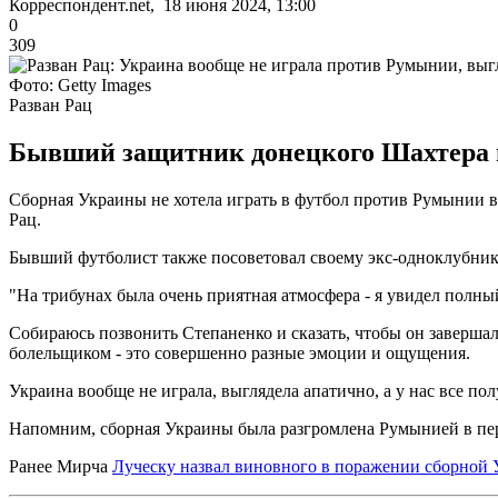
Корреспондент.net, 18 июня 2024, 13:00
0
309
Фото: Getty Images
Разван Рац
Бывший защитник донецкого Шахтера и
Сборная Украины не хотела играть в футбол против Румынии в
Рац.
Бывший футболист также посоветовал своему экс-одноклубнику
"На трибунах была очень приятная атмосфера - я увидел полны
Собираюсь позвонить Степаненко и сказать, чтобы он завершал 
болельщиком - это совершенно разные эмоции и ощущения.
Украина вообще не играла, выглядела апатично, а у нас все пол
Напомним, сборная Украины была разгромлена Румынией в пер
Ранее Мирча
Луческу назвал виновного в поражении сборной 