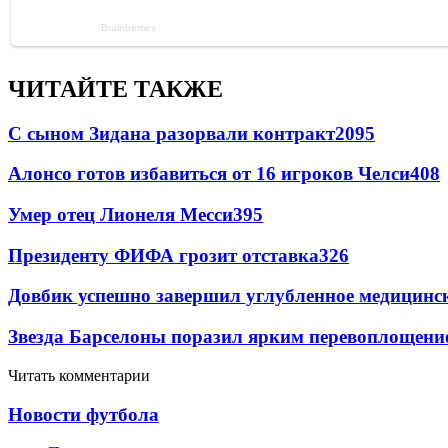
ЧИТАЙТЕ ТАКЖЕ
С сыном Зидана разорвали контракт
2095
Алонсо готов избавиться от 16 игроков Челси
408
Умер отец Лионеля Месси
395
Президенту ФИФА грозит отставка
326
Довбик успешно завершил углубленное медицинск
Звезда Барселоны поразил ярким перевоплощени
Читать комментарии
Новости футбола