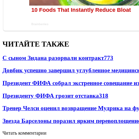
ЧИТАЙТЕ ТАКЖЕ
С сыном Зидана разорвали контракт
773
Довбик успешно завершил углубленное медицинск
Президент ФИФА собрал экстренное совещание из
Президенту ФИФА грозит отставка
318
Тренер Челси оценил возвращение Мудрика на фу
Звезда Барселоны поразил ярким перевоплощени
Читать комментарии