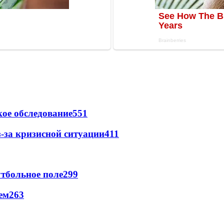
ое обследование
551
-за кризисной ситуации
411
тбольное поле
299
ем
263