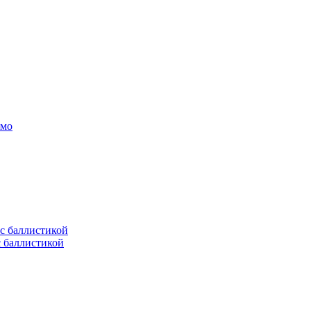
амо
с баллистикой