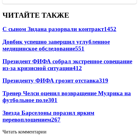
ЧИТАЙТЕ ТАКЖЕ
С сыном Зидана разорвали контракт
1452
Довбик успешно завершил углубленное
медицинское обследование
551
Президент ФИФА собрал экстренное совещание
из-за кризисной ситуации
412
Президенту ФИФА грозит отставка
319
Тренер Челси оценил возвращение Мудрика на
футбольное поле
301
Звезда Барселоны поразил ярким
перевоплощением
267
Читать комментарии