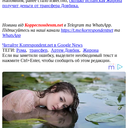
Напомним, ранее стало известно,
сколько испанская Жирона
получит деньги от трансфера Довбика.
Новини від
Корреспондент.net
в Telegram та WhatsApp.
Підписуйтесь на наші канали
https://t.me/korrespondentnet
та
WhatsApp
Читайте Korrespondent.net в Google News
ТЕГИ:
Рома
,
трансфер
,
Артем Довбик
,
Жирона
Если вы заметили ошибку, выделите необходимый текст и
нажмите Ctrl+Enter, чтобы сообщить об этом редакции.