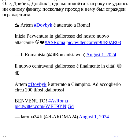
Оле, Довбик, Довбик", однако подойти к игроку не удалось
ни одному фанату, поскольку проход к нему был огражден
ограждением.
🛬 Artem
#Dovbyk
è atterrato a Roma!
Inizia l’avventura in giallorosso del nostro nuovo
attaccante 💛❤️
#ASRoma
pic.twitter.com/n9IfR0ZR03
— Il Romanista (@ilRomanistaweb)
August 1, 2024
Il nuovo centravanti giallorosso è finalmente in città! 🟡
🔴
Artem
#Dovbyk
è atterrato a Ciampino. Ad accoglierlo
circa 200 tifosi giallorossi
BENVENUTO!
#AsRoma
pic.twitter.com/6VET9YNjGd
— laroma24.it (@LAROMA24)
August 1, 2024