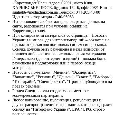
«КореспонденТ.net» Адрес: 02091, місто Київ,
ХАРКІВСЬКЕ ШОСЕ, будинок 172-Б, офіс 208/1 E-mail:
sunlight@mediadim.com.ua
Телефон: 044-205-43-00
Идентификатор медиа - R40-06068
Использование любых материалов, размещённых на
сайте, разрешается при условии ссылки на
Корреспондент.net.
При копировании материалов со страницы «Новости
Украины и мира», для интернет-изданий – обязательна
прямая открытая для поисковых систем гиперссылка.
Ссылка должна быть размещена в независимости от
полного либо частичного использования материалов.
Гиперссылка (для интернет- изданий) – должна быть
размещена в подзаголовке или в первом абзаце
материала.
Новости с пометками "Мнение", "Экспертиза",
"Заявление", "Регионы", "Деньги", "Власть", "Выборы",
"Тест-драйв", "Спецпроекты", "Промо" публикуются на
правах рекламы.
Раздел Спецпроекты создается совместно с
коммерческими партнерами.
Любое копирование, публикация, републикация и
другое распространение информации, которое содержит
ссылку на "Интерфакс-Украина", EPA / UPG, строго
воспрещается.