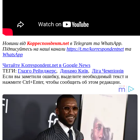
Новини від
Корреспондент.net
в Telegram та WhatsApp.
Підписуйтесь на наші канали
https://t.me/korrespondentnet
та
WhatsApp
Читайте Korrespondent.net в Google News
ТЕГИ:
Глазго Рейнджерс
,
Динамо Київ
,
Ліга Чемпіонів
Если вы заметили ошибку, выделите необходимый текст и
нажмите Ctrl+Enter, чтобы сообщить об этом редакции.