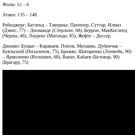
Фолы: 12 – 6
Атаки: 135 – 148
Рейнджерс: Батленд – Тавернье, Проппер, Суттар, Илмаз
(Дэвис, 77) – Диоманде (Стерлинг, 68), Беррон, МакКосленд
(Черны, 46), Лоуренс (Матондо, 85), Жефте – Дессер.
Динамо: Бущан – Караваев, Попов, Михавко, Дубинчак –
Буяльский (Пихаленок, 75), Бражко, Шапаренко (Лонвейк, 90)
– Ярмоленко (Волошин, 68), Ванат, Кабаев (Беловар, 90)
(Брагару, 75)