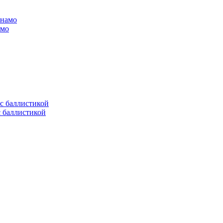
амо
с баллистикой