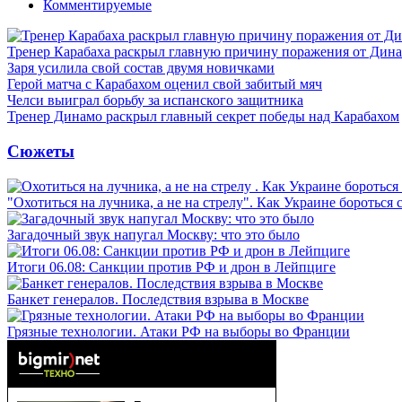
Комментируемые
Тренер Карабаха раскрыл главную причину поражения от Дин
Заря усилила свой состав двумя новичками
Герой матча с Карабахом оценил свой забитый мяч
Челси выиграл борьбу за испанского защитника
Тренер Динамо раскрыл главный секрет победы над Карабахом
Сюжеты
"Охотиться на лучника, а не на стрелу". Как Украине бороться 
Загадочный звук напугал Москву: что это было
Итоги 06.08: Санкции против РФ и дрон в Лейпциге
Банкет генералов. Последствия взрыва в Москве
Грязные технологии. Атаки РФ на выборы во Франции