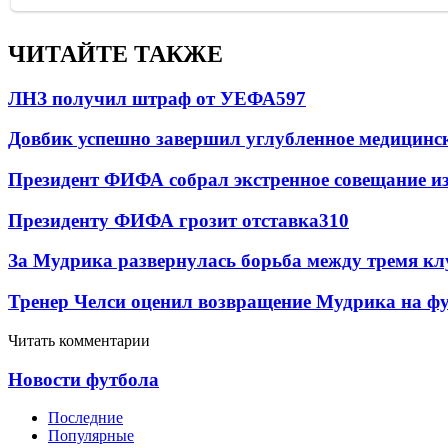
ЧИТАЙТЕ ТАКЖЕ
ЛНЗ получил штраф от УЕФА
597
Довбик успешно завершил углубленное медицинск
Президент ФИФА собрал экстренное совещание из
Президенту ФИФА грозит отставка
310
За Мудрика развернулась борьба между тремя 
Тренер Челси оценил возвращение Мудрика на фу
Читать комментарии
Новости футбола
Последние
Популярные