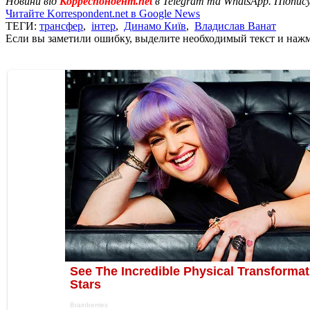
Новини від
Корреспондент.net
в Telegram та WhatsApp. Підпис
Читайте Korrespondent.net в Google News
ТЕГИ:
трансфер
,
інтер
,
Динамо Київ
,
Владислав Ванат
Если вы заметили ошибку, выделите необходимый текст и нажми