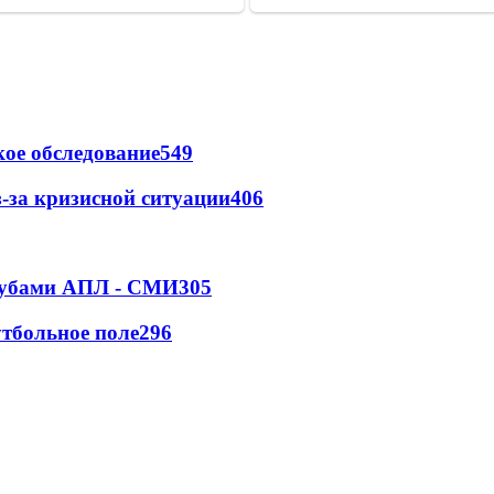
ое обследование
549
-за кризисной ситуации
406
клубами АПЛ - СМИ
305
тбольное поле
296