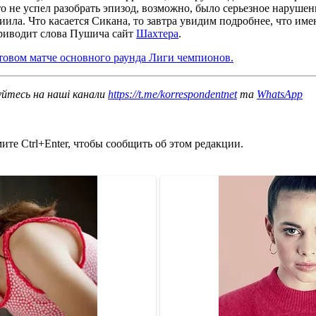
что не успел разобрать эпизод, возможно, было серьезное наруше
ила. Что касается Сикана, то завтра увидим подробнее, что имен
 приводит слова Пушича сайт
Шахтера
.
товом матче основного раунда Лиги чемпионов.
уйтесь на наші канали
https://t.me/korrespondentnet
та
WhatsApp
те Ctrl+Enter, чтобы сообщить об этом редакции.