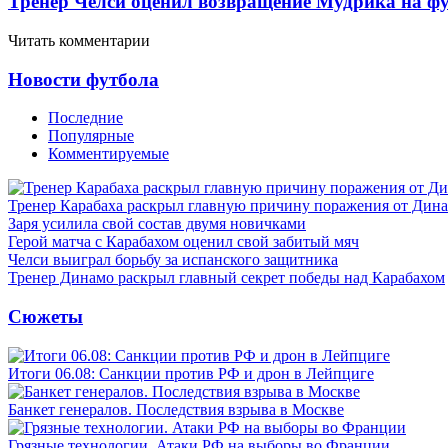
Тренер Челси оценил возвращение Мудрика на фу
Читать комментарии
Новости футбола
Последние
Популярные
Комментируемые
Тренер Карабаха раскрыл главную причину поражения от Дин
Заря усилила свой состав двумя новичками
Герой матча с Карабахом оценил свой забитый мяч
Челси выиграл борьбу за испанского защитника
Тренер Динамо раскрыл главный секрет победы над Карабахом
Сюжеты
Итоги 06.08: Санкции против РФ и дрон в Лейпциге
Банкет генералов. Последствия взрыва в Москве
Грязные технологии. Атаки РФ на выборы во Франции