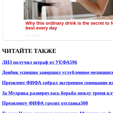
ЧИТАЙТЕ ТАКЖЕ
ЛНЗ получил штраф от УЕФА
596
Довбик успешно завершил углубленное медицинск
Президент ФИФА собрал экстренное совещание из
За Мудрика развернулась борьба между тремя 
Президенту ФИФА грозит отставка
300