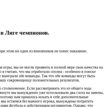
 в Лиге чемпионов.
при этом ни один из виновников не понес наказание.
ля игры, мы не могли проявить в полной мере свои качества на
о я считаю, что мы отработали сполна - особенно в поиске
рое выиграли обе команды. Так что обе команды могут быть
в нашу сокровищницу положительных результатов.
о столкновение. Если рассматривать это из общего хода
 минуте мы вынужденно уже использовали два слота на замены,
 поэтому нам пришлось искать в себе дополнительные
: мы остаемся без важного игрока, вынуждены потратить
авилами футбола и действующим регламентом. Однако, что