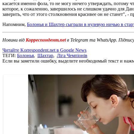
касается именно фола, то не могу ничего утверждать, потому 
которое, к сожалению, завершилось не слишком удачно для Дани
заверить, что от этого столкновения красивее он не станет", -
Напомним,
Болонья и Шахтер сыграли в нулевую ничью в стар
Новини від
Корреспондент.net
в Telegram та WhatsApp. Підпис
Читайте Korrespondent.net в Google News
ТЕГИ:
Болонья
,
Шахтар
,
Ліга Чемпіонів
Если вы заметили ошибку, выделите необходимый текст и нажми