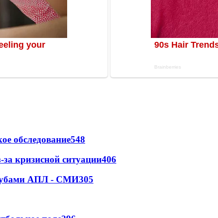
ое обследование
548
-за кризисной ситуации
406
клубами АПЛ - СМИ
305