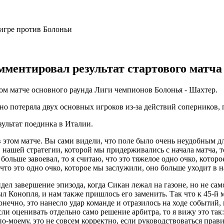
ментировал результат стартового матча
ом матче основного раунда Лиги чемпионов Болонья - Шахтер.
но потеряла двух основных игроков из-за действий соперников, 
ультат поединка в Италии.
 в этом матче. Вы сами видели, что поле было очень неудобным д
е, нашей стратегии, которой мы придерживались с начала матча, т
 больше завоевал, то я считаю, что это тяжелое одно очко, кото
, что это одно очко, которое мы заслужили, оно больше уходит 
идел завершение эпизода, когда Сикан лежал на газоне, но не сам
ыл Конопля, и нам также пришлось его заменить. Так что к 45-й
нечно, это нанесло удар команде и отразилось на ходе событий,
и оценивать отдельно само решение арбитра, то я вижу это так
 по-моему, это не совсем корректно, если руководствоваться пр