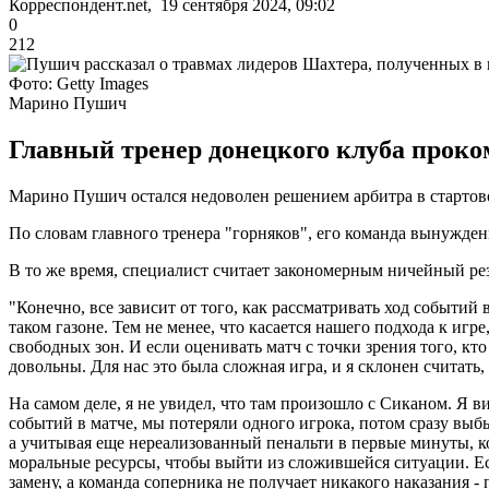
Корреспондент.net, 19 сентября 2024, 09:02
0
212
Фото: Getty Images
Марино Пушич
Главный тренер донецкого клуба проком
Марино Пушич остался недоволен решением арбитра в стартов
По словам главного тренера "горняков", его команда вынужден
В то же время, специалист считает закономерным ничейный рез
"Конечно, все зависит от того, как рассматривать ход событий
таком газоне. Тем не менее, что касается нашего подхода к игр
свободных зон. И если оценивать матч с точки зрения того, кто
довольны. Для нас это была сложная игра, и я склонен считать
На самом деле, я не увидел, что там произошло с Сиканом. Я в
событий в матче, мы потеряли одного игрока, потом сразу выб
а учитывая еще нереализованный пенальти в первые минуты, ко
моральные ресурсы, чтобы выйти из сложившейся ситуации. Есл
замену, а команда соперника не получает никакого наказания -