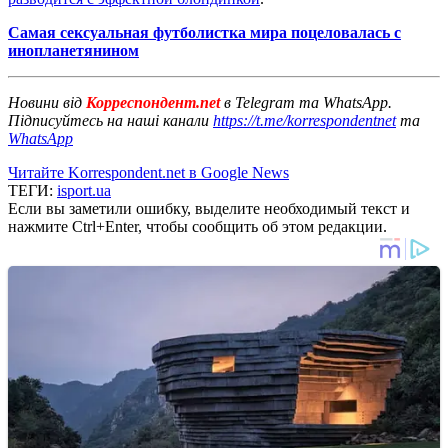
Самая сексуальная футболистка мира поцеловалась с
инопланетянином
Новини від
Корреспондент.net
в Telegram та WhatsApp.
Підписуйтесь на наші канали
https://t.me/korrespondentnet
та
WhatsApp
Читайте Korrespondent.net в Google News
ТЕГИ:
isport.ua
Если вы заметили ошибку, выделите необходимый текст и
нажмите Ctrl+Enter, чтобы сообщить об этом редакции.