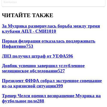
ЧИТАЙТЕ ТАКЖЕ
За Мудрика развернулась борьба между тремя
клубами АПЛ - СМИ
1010
Первая федерация отказалась поддерживать
Инфантино
753
ЛНЗ получил штраф от УЕФА
596
Довбик успешно завершил углубленное
медицинское обследование
527
Президент ФИФА собрал экстренное совещание
из-за кризисной ситуации
399
Тренер Челси оценил возвращение Мудрика на
футбольное поле
288