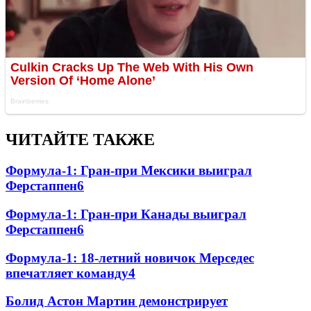
ЧИТАЙТЕ ТАКЖЕ
Формула-1: Гран-при Мексики выиграл
Ферстаппен
6
Формула-1: Гран-при Канады выиграл
Ферстаппен
6
Формула-1: 18-летний новичок Мерседес
впечатляет команду
4
Болид Астон Мартин демонстрирует