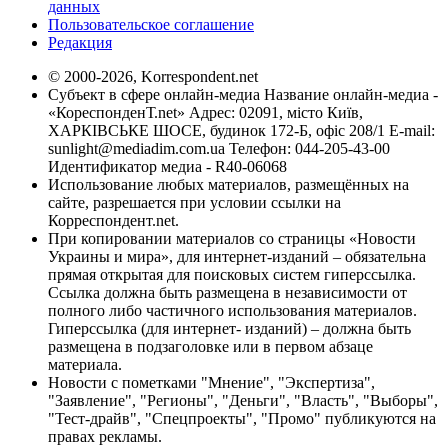
данных
Пользовательское соглашение
Редакция
© 2000-2026, Korrespondent.net
Субъект в сфере онлайн-медиа Название онлайн-медиа -
«КореспонденТ.net» Адрес: 02091, місто Київ,
ХАРКІВСЬКЕ ШОСЕ, будинок 172-Б, офіс 208/1 E-mail:
sunlight@mediadim.com.ua
Телефон: 044-205-43-00
Идентификатор медиа - R40-06068
Использование любых материалов, размещённых на
сайте, разрешается при условии ссылки на
Корреспондент.net.
При копировании материалов со страницы «Новости
Украины и мира», для интернет-изданий – обязательна
прямая открытая для поисковых систем гиперссылка.
Ссылка должна быть размещена в независимости от
полного либо частичного использования материалов.
Гиперссылка (для интернет- изданий) – должна быть
размещена в подзаголовке или в первом абзаце
материала.
Новости с пометками "Мнение", "Экспертиза",
"Заявление", "Регионы", "Деньги", "Власть", "Выборы",
"Тест-драйв", "Спецпроекты", "Промо" публикуются на
правах рекламы.