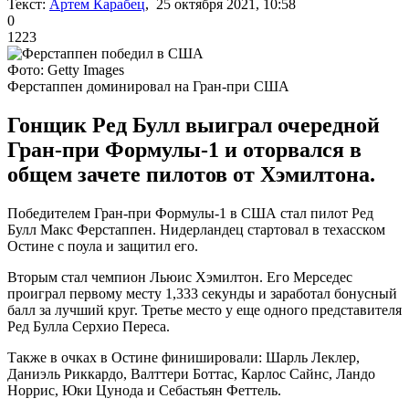
Текст:
Артем Карабец
, 25 октября 2021, 10:58
0
1223
Фото: Getty Images
Ферстаппен доминировал на Гран-при США
Гонщик Ред Булл выиграл очередной
Гран-при Формулы-1 и оторвался в
общем зачете пилотов от Хэмилтона.
Победителем Гран-при Формулы-1 в США стал пилот Ред
Булл Макс Ферстаппен. Нидерландец стартовал в техасском
Остине с поула и защитил его.
Вторым стал чемпион Льюис Хэмилтон. Его Мерседес
проиграл первому месту 1,333 секунды и заработал бонусный
балл за лучший круг. Третье место у еще одного представителя
Ред Булла Серхио Переса.
Также в очках в Остине финишировали: Шарль Леклер,
Даниэль Риккардо, Валттери Боттас, Карлос Сайнс, Ландо
Норрис, Юки Цунода и Себастьян Феттель.