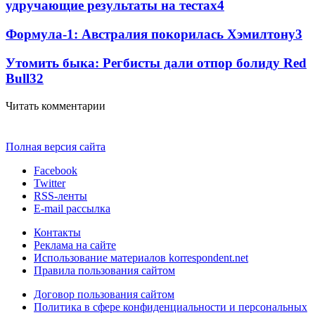
удручающие результаты на тестах
4
Формула-1: Австралия покорилась Хэмилтону
3
Утомить быка: Регбисты дали отпор болиду Red
Bull
3
2
Читать комментарии
Полная версия сайта
Facebook
Twitter
RSS-ленты
E-mail рассылка
Контакты
Реклама на сайте
Использование материалов korrespondent.net
Правила пользования сайтом
Договор пользования сайтом
Политика в сфере конфиденциальности и персональных