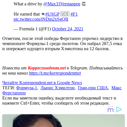
What a drive by
@Max33Verstappen
👏
He earned that 👊
#USGP
🇺🇸
#F1
pic.twitter.com/iNDm2xSgQB
— Formula 1 (@F1)
October 24, 2021
Отметим, после этой победы Ферстапен упрочил лидерство в
чемпионате Формулы-1 среди пилотов. Он набрал 287,5 очка
и опережает идущего вторым Хэмилтона на 12 баллов.
Новости от
Корреспондент.net
в Telegram. Подписывайтесь
на наш канал
https://t.me/korrespondentnet
Читайте Korrespondent.net в Google News
ТЕГИ:
Формула-1
,
Льюис Хэмилтон
,
Гран-при США
,
Макс
Ферстаппен
Если вы заметили ошибку, выделите необходимый текст и
нажмите Ctrl+Enter, чтобы сообщить об этом редакции.