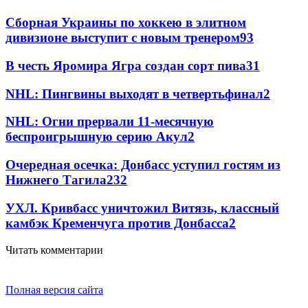
Сборная Украины по хоккею в элитном
дивизионе выступит с новым тренером
93
В честь Яромира Ягра создан сорт пива
3
1
NHL: Пингвины выходят в четвертьфинал
2
NHL: Огни прервали 11-месячную
беспроигрышную серию Акул
2
Очередная осечка: Донбасс уступил гостям из
Нижнего Тагила
2
32
УХЛ. Кривбасс уничтожил Витязь, классный
камбэк Кременчуга против Донбасса
2
Читать комментарии
Полная версия сайта