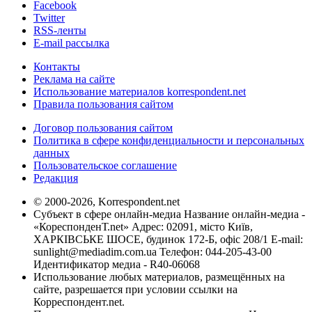
Facebook
Twitter
RSS-ленты
E-mail рассылка
Контакты
Реклама на сайте
Использование материалов korrespondent.net
Правила пользования сайтом
Договор пользования сайтом
Политика в сфере конфиденциальности и персональных
данных
Пользовательское соглашение
Редакция
© 2000-2026, Korrespondent.net
Субъект в сфере онлайн-медиа Название онлайн-медиа -
«КореспонденТ.net» Адрес: 02091, місто Київ,
ХАРКІВСЬКЕ ШОСЕ, будинок 172-Б, офіс 208/1 E-mail:
sunlight@mediadim.com.ua
Телефон: 044-205-43-00
Идентификатор медиа - R40-06068
Использование любых материалов, размещённых на
сайте, разрешается при условии ссылки на
Корреспондент.net.