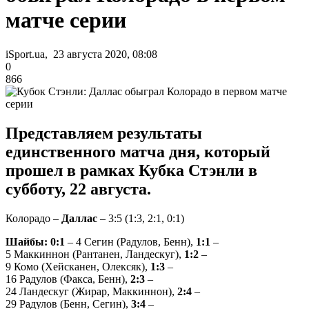
матче серии
iSport.ua, 23 августа 2020, 08:08
0
866
Представляем результаты
единственного матча дня, который
прошел в рамках Кубка Стэнли в
субботу, 22 августа.
Колорадо –
Даллас
– 3:5 (1:3, 2:1, 0:1)
Шайбы: 0:1
– 4 Сегин (Радулов, Бенн),
1:1
–
5 Маккиннон (Рантанен, Ландескуг),
1:2
–
9 Комо (Хейсканен, Олексяк),
1:3
–
16 Радулов (Факса, Бенн),
2:3
–
24 Ландескуг (Жирар, Маккиннон),
2:4
–
29 Радулов (Бенн, Сегин),
3:4
–