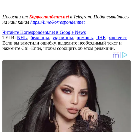
Новости от
Корреспондент.net
в Telegram. Подписывайтесь
на наш канал
https://t.me/korrespondentnet
Читайте Korrespondent.net в Google News
ТЕГИ:
NHL
,
беженцы
,
украинцы
,
помощь
,
IIHF
,
хоккеист
Если вы заметили ошибку, выделите необходимый текст и
нажмите Ctrl+Enter, чтобы сообщить об этом редакции.