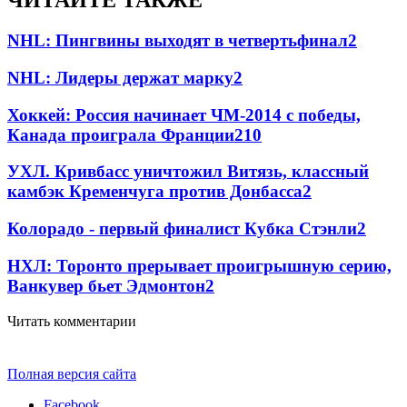
ЧИТАЙТЕ ТАКЖЕ
NHL: Пингвины выходят в четвертьфинал
2
NHL: Лидеры держат марку
2
Хоккей: Россия начинает ЧМ-2014 с победы,
Канада проиграла Франции
2
10
УХЛ. Кривбасс уничтожил Витязь, классный
камбэк Кременчуга против Донбасса
2
Колорадо - первый финалист Кубка Стэнли
2
НХЛ: Торонто прерывает проигрышную серию,
Ванкувер бьет Эдмонтон
2
Читать комментарии
Полная версия сайта
Facebook