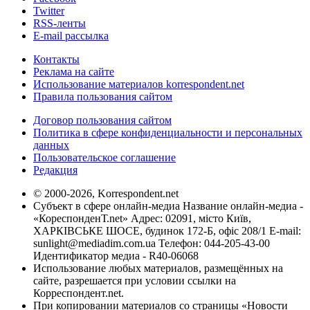
Twitter
RSS-ленты
E-mail рассылка
Контакты
Реклама на сайте
Использование материалов korrespondent.net
Правила пользования сайтом
Договор пользования сайтом
Политика в сфере конфиденциальности и персональных
данных
Пользовательское соглашение
Редакция
© 2000-2026, Korrespondent.net
Субъект в сфере онлайн-медиа Название онлайн-медиа -
«КореспонденТ.net» Адрес: 02091, місто Київ,
ХАРКІВСЬКЕ ШОСЕ, будинок 172-Б, офіс 208/1 E-mail:
sunlight@mediadim.com.ua
Телефон: 044-205-43-00
Идентификатор медиа - R40-06068
Использование любых материалов, размещённых на
сайте, разрешается при условии ссылки на
Корреспондент.net.
При копировании материалов со страницы «Новости