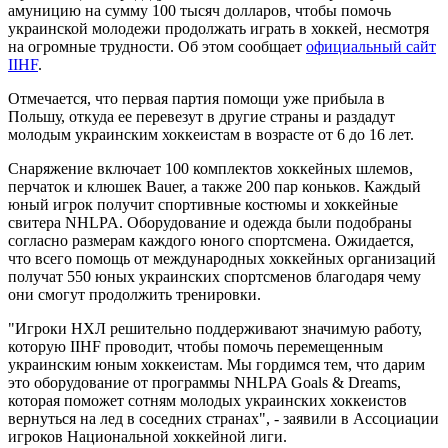
амуницию на сумму 100 тысяч долларов, чтобы помочь
украинской молодежи продолжать играть в хоккей, несмотря
на огромные трудности. Об этом сообщает
официальный сайт
IIHF
.
Отмечается, что первая партия помощи уже прибыла в
Польшу, откуда ее перевезут в другие страны и раздадут
молодым украинским хоккеистам в возрасте от 6 до 16 лет.
Снаряжение включает 100 комплектов хоккейных шлемов,
перчаток и клюшек Bauer, а также 200 пар коньков. Каждый
юный игрок получит спортивные костюмы и хоккейные
свитера NHLPA. Оборудование и одежда были подобраны
согласно размерам каждого юного спортсмена. Ожидается,
что всего помощь от международных хоккейных организаций
получат 550 юных украинских спортсменов благодаря чему
они смогут продолжить тренировки.
"Игроки НХЛ решительно поддерживают значимую работу,
которую IIHF проводит, чтобы помочь перемещенным
украинским юным хоккеистам. Мы гордимся тем, что дарим
это оборудование от программы NHLPA Goals & Dreams,
которая поможет сотням молодых украинских хоккеистов
вернуться на лед в соседних странах", - заявили в Ассоциации
игроков Национальной хоккейной лиги.