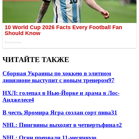
ЧИТАЙТЕ ТАКЖЕ
Сборная Украины по хоккею в элитном
дивизионе выступит с новым тренером
97
НХЛ: голепад в Нью-Йорке и драма в Лос-
Анджелесе
4
В честь Яромира Ягра создан сорт пива
3
1
NHL: Пингвины выходят в четвертьфинал
2
NHL: Огни прервали 11-месячную