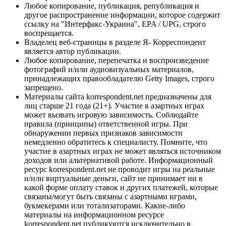
Любое копирование, публикация, републикация и
другое распространение информации, которое содержит
ссылку на "Интерфакс-Украина", EPA / UPG, строго
воспрещается.
Владелец веб-страницы в разделе Я- Корреспондент
является автор публикации.
Любое копирование, перепечатка и воспроизведение
фотографий и/или аудиовизуальных материалов,
принадлежащих правообладателю Getty Images, строго
запрещено.
Материалы сайта korrespondent.net предназначены для
лиц старше 21 года (21+). Участие в азартных играх
может вызвать игровую зависимость. Соблюдайте
правила (принципы) ответственной игры. При
обнаружении первых признаков зависимости
немедленно обратитесь к специалисту. Помните, что
участие в азартных играх не может являться источником
доходов или альтернативой работе. Информационный
ресурс korrespondent.net не проводит игры на реальные
и/или виртуальные деньги, сайт не принимает ни в
какой форме оплату ставок и других платежей, которые
связаны/могут быть связаны с азартными играми,
букмекерами или тотализаторами. Какие-либо
материалы на информационном ресурсе
korrespondent.net публикуются исключительно в