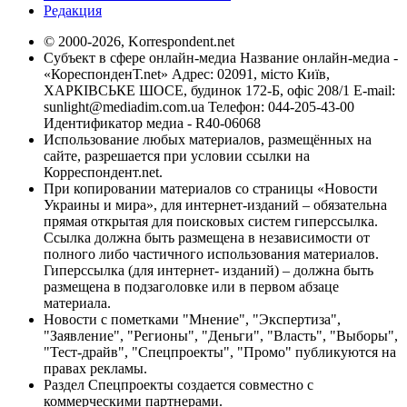
Редакция
© 2000-2026, Korrespondent.net
Субъект в сфере онлайн-медиа Название онлайн-медиа -
«КореспонденТ.net» Адрес: 02091, місто Київ,
ХАРКІВСЬКЕ ШОСЕ, будинок 172-Б, офіс 208/1 E-mail:
sunlight@mediadim.com.ua
Телефон: 044-205-43-00
Идентификатор медиа - R40-06068
Использование любых материалов, размещённых на
сайте, разрешается при условии ссылки на
Корреспондент.net.
При копировании материалов со страницы «Новости
Украины и мира», для интернет-изданий – обязательна
прямая открытая для поисковых систем гиперссылка.
Ссылка должна быть размещена в независимости от
полного либо частичного использования материалов.
Гиперссылка (для интернет- изданий) – должна быть
размещена в подзаголовке или в первом абзаце
материала.
Новости с пометками "Мнение", "Экспертиза",
"Заявление", "Регионы", "Деньги", "Власть", "Выборы",
"Тест-драйв", "Спецпроекты", "Промо" публикуются на
правах рекламы.
Раздел Спецпроекты создается совместно с
коммерческими партнерами.