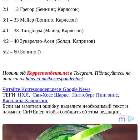
2:1 – 12 Грегор (Беннинг, Карлссон)
3:1 – 33 Майер (Бонино, Карлссон)
4:1 – 38 Линдблум (Майер, Карлссон)
4:2 – 40 Зукарелло-Асен (Болди, Капризов)
5:2 – 60 Бонино ()
Новини від
Корреспондент.net
в Telegram. Підписуйтесь на
наш канал
https://t.me/korrespondentnet
Читайте Korrespondent.net в Google News
ТЕГИ:
НХЛ
,
Сан-Хосе Шаркс
,
Питтсбург Пингвинс
,
Каролина Харрикэнс
Если вы заметили ошибку, выделите необходимый текст и
нажмите Ctrl+Enter, чтобы сообщить об этом редакции.