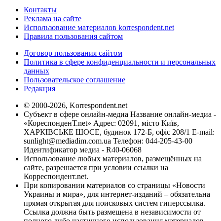
Контакты
Реклама на сайте
Использование материалов korrespondent.net
Правила пользования сайтом
Договор пользования сайтом
Политика в сфере конфиденциальности и персональных
данных
Пользовательское соглашение
Редакция
© 2000-2026, Korrespondent.net
Субъект в сфере онлайн-медиа Название онлайн-медиа -
«КореспонденТ.net» Адрес: 02091, місто Київ,
ХАРКІВСЬКЕ ШОСЕ, будинок 172-Б, офіс 208/1 E-mail:
sunlight@mediadim.com.ua
Телефон: 044-205-43-00
Идентификатор медиа - R40-06068
Использование любых материалов, размещённых на
сайте, разрешается при условии ссылки на
Корреспондент.net.
При копировании материалов со страницы «Новости
Украины и мира», для интернет-изданий – обязательна
прямая открытая для поисковых систем гиперссылка.
Ссылка должна быть размещена в независимости от
полного либо частичного использования материалов.