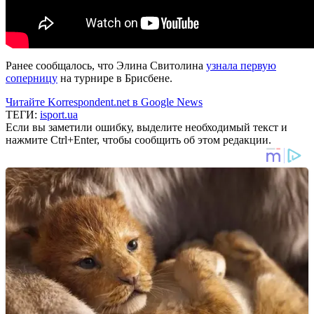
Ранее сообщалось, что Элина Свитолина
узнала первую
соперницу
на турнире в Брисбене.
Читайте Korrespondent.net в Google News
ТЕГИ:
isport.ua
Если вы заметили ошибку, выделите необходимый текст и
нажмите Ctrl+Enter, чтобы сообщить об этом редакции.