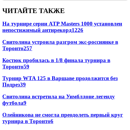
ЧИТАЙТЕ ТАКЖЕ
На турнире серии ATP Masters 1000 установлен
непостижимый антирекорд
1226
Свитолина устроила разгром экс-россиянке в
Торонто
257
Костюк пробилась в 1/8 финала турнира в
Торонто
59
Турнир WTA 125 в Варшаве продолжится без
Подрез
39
Свитолина встретила на Уимблдоне легенду
футбола
9
Олейникова не смогла преодолеть первый круг
турнира в Торонто
6