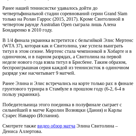
Ранее нашей теннисистке удавалось дойти до
четвертьфинальной стадии соревнований серии Grand Slam
только на Ролан Гаррос (2015, 2017). Кроме Свитолиной в
четвертом раунде Australian Open сыграла лишь Алена
Бондаренко в 2010 году.
В 1/4 финала украинка встретится с бельгийкой Элис Мертенс
(WTA 37), которая как и Свитолина, уже успела выиграть
титул в этом сезоне. Мертенс стала чемпионкой в Хобарте и в
одиночном, и в парном разрядах, а Свитолина на первой
неделе нового года взяла титул в Брисбене. Таким образом,
беспроигрышная серия каждой из теннисисток в одиночном
разряде уже насчитывает 9 матчей.
Ранее Элина и Элис встречались на корте только раз: в финале
грунтового турнира в Стамбуле в прошлом году (6-2, 6-4 в
пользу украинки).
Победительница этого поединка в полуфинале сыграет с
сильнейшей в матче Каролин Возняцки (Дания) и Карлы
Суарес Наварро (Испания).
Смотрите также
видео обзор матча
Элина Свитолина –
Дениса Аллертова.