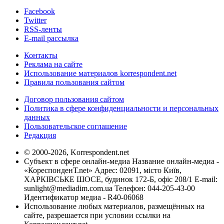
Facebook
Twitter
RSS-ленты
E-mail рассылка
Контакты
Реклама на сайте
Использование материалов korrespondent.net
Правила пользования сайтом
Договор пользования сайтом
Политика в сфере конфиденциальности и персональных
данных
Пользовательское соглашение
Редакция
© 2000-2026, Korrespondent.net
Субъект в сфере онлайн-медиа Название онлайн-медиа -
«КореспонденТ.net» Адрес: 02091, місто Київ,
ХАРКІВСЬКЕ ШОСЕ, будинок 172-Б, офіс 208/1 E-mail:
sunlight@mediadim.com.ua
Телефон: 044-205-43-00
Идентификатор медиа - R40-06068
Использование любых материалов, размещённых на
сайте, разрешается при условии ссылки на