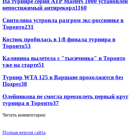
На турнире серии ATP Masters 1000 установлен
непостижимый антирекорд
1160
Свитолина устроила разгром экс-россиянке в
Торонто
231
Костюк пробилась в 1/8 финала турнира в
Торонто
53
Калинина вылетела с "тысячника" в Торонто
уже на старте
51
Турнир WTA 125 в Варшаве продолжится без
Подрез
38
Олейникова не смогла преодолеть первый круг
турнира в Торонто
37
Читать комментарии
Полная версия сайта