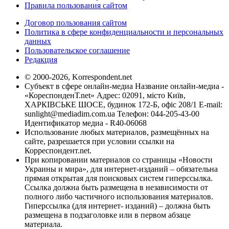
Правила пользования сайтом
Договор пользования сайтом
Политика в сфере конфиденциальности и персональных
данных
Пользовательское соглашение
Редакция
© 2000-2026, Korrespondent.net
Субъект в сфере онлайн-медиа Название онлайн-медиа -
«КореспонденТ.net» Адрес: 02091, місто Київ,
ХАРКІВСЬКЕ ШОСЕ, будинок 172-Б, офіс 208/1 E-mail:
sunlight@mediadim.com.ua
Телефон: 044-205-43-00
Идентификатор медиа - R40-06068
Использование любых материалов, размещённых на
сайте, разрешается при условии ссылки на
Корреспондент.net.
При копировании материалов со страницы «Новости
Украины и мира», для интернет-изданий – обязательна
прямая открытая для поисковых систем гиперссылка.
Ссылка должна быть размещена в независимости от
полного либо частичного использования материалов.
Гиперссылка (для интернет- изданий) – должна быть
размещена в подзаголовке или в первом абзаце
материала.