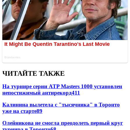
ЧИТАЙТЕ ТАКЖЕ
На турнире серии ATP Masters 1000 установлен
непостижимый антирекорд
411
Калинина вылетела с "тысячника" в Торонто
уже на старте
89
Олейникова не смогла преодолеть первый круг
турнира в Торонто
68