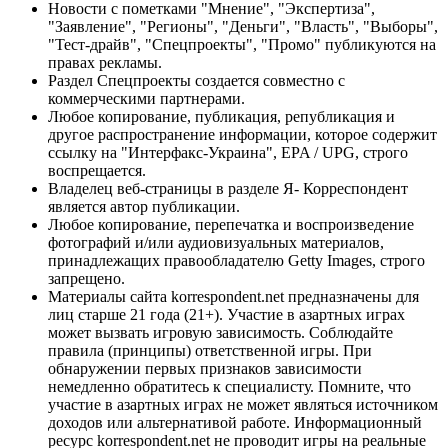
Новости с пометками "Мнение", "Экспертиза",
"Заявление", "Регионы", "Деньги", "Власть", "Выборы",
"Тест-драйв", "Спецпроекты", "Промо" публикуются на
правах рекламы.
Раздел Спецпроекты создается совместно с
коммерческими партнерами.
Любое копирование, публикация, републикация и
другое распространение информации, которое содержит
ссылку на "Интерфакс-Украина", EPA / UPG, строго
воспрещается.
Владелец веб-страницы в разделе Я- Корреспондент
является автор публикации.
Любое копирование, перепечатка и воспроизведение
фотографий и/или аудиовизуальных материалов,
принадлежащих правообладателю Getty Images, строго
запрещено.
Материалы сайта korrespondent.net предназначены для
лиц старше 21 года (21+). Участие в азартных играх
может вызвать игровую зависимость. Соблюдайте
правила (принципы) ответственной игры. При
обнаружении первых признаков зависимости
немедленно обратитесь к специалисту. Помните, что
участие в азартных играх не может являться источником
доходов или альтернативой работе. Информационный
ресурс korrespondent.net не проводит игры на реальные