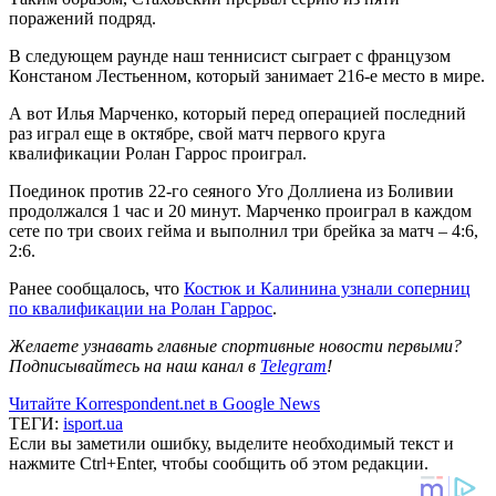
поражений подряд.
В следующем раунде наш теннисист сыграет с французом
Констаном Лестьенном, который занимает 216-е место в мире.
А вот Илья Марченко, который перед операцией последний
раз играл еще в октябре, свой матч первого круга
квалификации Ролан Гаррос проиграл.
Поединок против 22-го сеяного Уго Доллиена из Боливии
продолжался 1 час и 20 минут. Марченко проиграл в каждом
сете по три своих гейма и выполнил три брейка за матч – 4:6,
2:6.
Ранее сообщалось, что
Костюк и Калинина узнали соперниц
по квалификации на Ролан Гаррос
.
Желаете узнавать главные спортивные новости первыми?
Подписывайтесь на наш канал в
Telegram
!
Читайте Korrespondent.net в Google News
ТЕГИ:
isport.ua
Если вы заметили ошибку, выделите необходимый текст и
нажмите Ctrl+Enter, чтобы сообщить об этом редакции.