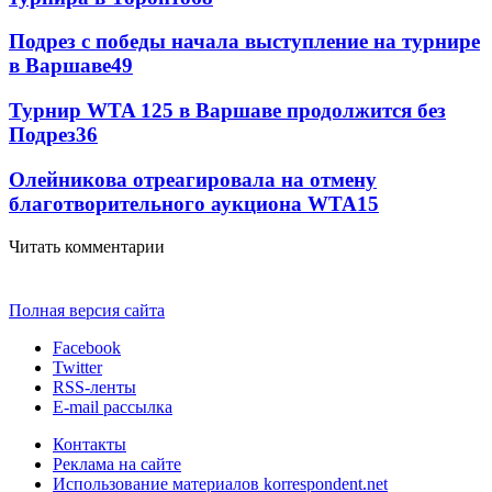
Подрез с победы начала выступление на турнире
в Варшаве
49
Турнир WTA 125 в Варшаве продолжится без
Подрез
36
Олейникова отреагировала на отмену
благотворительного аукциона WTA
15
Читать комментарии
Полная версия сайта
Facebook
Twitter
RSS-ленты
E-mail рассылка
Контакты
Реклама на сайте
Использование материалов korrespondent.net