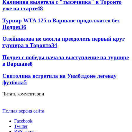
Калинина вылетела с "тысячника" в Торонто
уже на старте
48
Турнир WTA 125 в Варшаве продолжится без
Подрез
36
Олейникова не смогла преодолеть первый круг
турнира в Торонто
34
Подрез с победы начала выступление на турнире
в Варшаве
8
Свитолина встретила на Уимблдоне легенду
футбола
5
Читать комментарии
Полная версия сайта
Facebook
Twitter
RSS-ленты