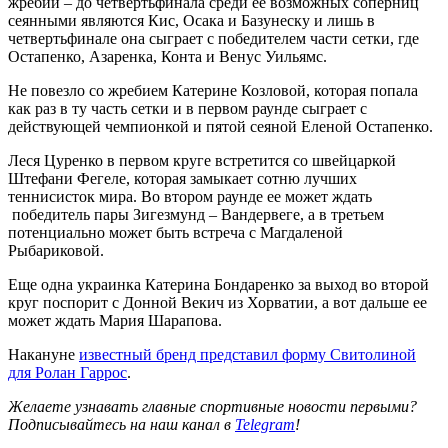
жребий – до четвертьфинала среди ее возможных соперниц
сеянными являются Кис, Осака и Базунеску и лишь в
четвертьфинале она сыграет с победителем части сетки, где
Остапенко, Азаренка, Конта и Венус Уильямс.
Не повезло со жребием Катерине Козловой, которая попала
как раз в ту часть сетки и в первом раунде сыграет с
действующей чемпионкой и пятой сеяной Еленой Остапенко.
Леся Цуренко в первом круге встретится со швейцаркой
Штефани Фегеле, которая замыкает сотню лучших
теннисисток мира. Во втором раунде ее может ждать
победитель пары Зигезмунд – Вандервеге, а в третьем
потенциально может быть встреча с Магдаленой
Рыбариковой.
Еще одна украинка Катерина Бондаренко за выход во второй
круг поспорит с Донной Векич из Хорватии, а вот дальше ее
может ждать Мария Шарапова.
Накануне
известный бренд представил форму Свитолиной
для Ролан Гаррос
.
Желаете узнавать главные спортивные новости первыми?
Подписывайтесь на наш канал в
Telegram
!