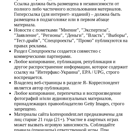
Ссылка должна быть размещена в независимости от
полного либо частичного использования материалов.
Гиперссылка (для интернет- изданий) – должна быть
размещена в подзаголовке или в первом абзаце
материала.
Новости с пометками "Мнение", "Экспертиза",
"Заявление", "Регионы", "Деньги", "Власть", "Выборы",
"Тест-драйв", "Спецпроекты", "Промо" публикуются на
правах рекламы.
Раздел Спецпроекты создается совместно с
коммерческими партнерами.
Любое копирование, публикация, републикация и
другое распространение информации, которое содержит
ссылку на "Интерфакс-Украина", EPA / UPG, строго
воспрещается.
Владелец веб-страницы в разделе Я- Корреспондент
является автор публикации.
Любое копирование, перепечатка и воспроизведение
фотографий и/или аудиовизуальных материалов,
принадлежащих правообладателю Getty Images, строго
запрещено.
Материалы сайта korrespondent.net предназначены для
лиц старше 21 года (21+). Участие в азартных играх
может вызвать игровую зависимость. Соблюдайте
правила (принципы) ответственной игры. При