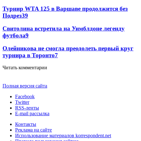
Турнир WTA 125 в Варшаве продолжится без
Подрез
39
Свитолина встретила на Уимблдоне легенду
футбола
9
Олейникова не смогла преодолеть первый круг
турнира в Торонто
7
Читать комментарии
Полная версия сайта
Facebook
Twitter
RSS-ленты
E-mail рассылка
Контакты
Реклама на сайте
Использование материалов korrespondent.net