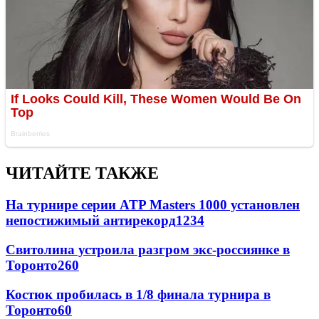
ЧИТАЙТЕ ТАКЖЕ
На турнире серии ATP Masters 1000 установлен
непостижимый антирекорд
1234
Свитолина устроила разгром экс-россиянке в
Торонто
260
Костюк пробилась в 1/8 финала турнира в
Торонто
60