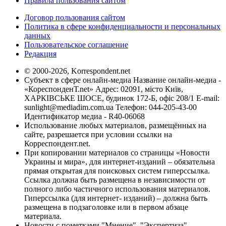
Правила пользования сайтом
Договор пользования сайтом
Политика в сфере конфиденциальности и персональных
данных
Пользовательское соглашение
Редакция
© 2000-2026, Korrespondent.net
Субъект в сфере онлайн-медиа Название онлайн-медиа -
«КореспонденТ.net» Адрес: 02091, місто Київ,
ХАРКІВСЬКЕ ШОСЕ, будинок 172-Б, офіс 208/1 E-mail:
sunlight@mediadim.com.ua
Телефон: 044-205-43-00
Идентификатор медиа - R40-06068
Использование любых материалов, размещённых на
сайте, разрешается при условии ссылки на
Корреспондент.net.
При копировании материалов со страницы «Новости
Украины и мира», для интернет-изданий – обязательна
прямая открытая для поисковых систем гиперссылка.
Ссылка должна быть размещена в независимости от
полного либо частичного использования материалов.
Гиперссылка (для интернет- изданий) – должна быть
размещена в подзаголовке или в первом абзаце
материала.
Новости с пометками "Мнение", "Экспертиза",