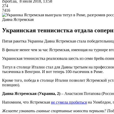
iSport.ua, 8 июля 2018, 13:58
274
7416
Даяна Ястремская
Украинская теннисистка отдала соперни
Пятая ракетка Украины Даяна Ястремская стала победительницей
В финале менее чем за час Ястремская, имеющая на турнире вт
Украинская теннисистка реализовала шесть из семи брейк-поин
Титул в столице Италии стал для Даяны третьим на профессион
тысячника в Венгрии. И вот теперь 100-тысячник в Риме.
Кроме того, победа в столице Италии позволит Ястремской ус
позицию).
Даяна Ястремская (Украина, 2)
– Анастасия Потапова (Россия)
Напомним, что Ястремская
не сумела пробиться
на Уимблдон, п
Желаете узнавать главные спортивные новости первыми? Под