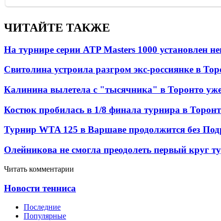
ЧИТАЙТЕ ТАКЖЕ
На турнире серии ATP Masters 1000 установлен 
Свитолина устроила разгром экс-россиянке в Тор
Калинина вылетела с "тысячника" в Торонто уже
Костюк пробилась в 1/8 финала турнира в Торон
Турнир WTA 125 в Варшаве продолжится без Под
Олейникова не смогла преодолеть первый круг т
Читать комментарии
Новости тенниса
Последние
Популярные