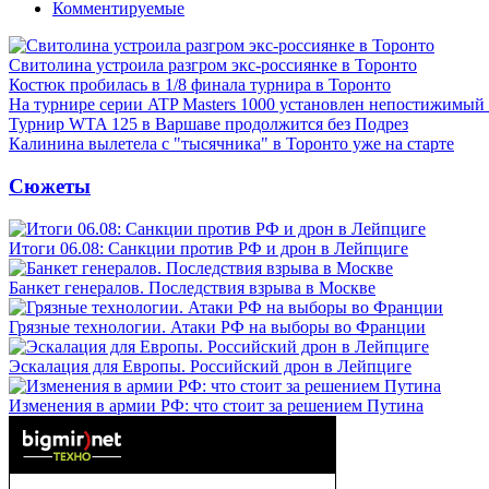
Комментируемые
Свитолина устроила разгром экс-россиянке в Торонто
Костюк пробилась в 1/8 финала турнира в Торонто
На турнире серии ATP Masters 1000 установлен непостижимый
Турнир WTA 125 в Варшаве продолжится без Подрез
Калинина вылетела с "тысячника" в Торонто уже на старте
Сюжеты
Итоги 06.08: Санкции против РФ и дрон в Лейпциге
Банкет генералов. Последствия взрыва в Москве
Грязные технологии. Атаки РФ на выборы во Франции
Эскалация для Европы. Российский дрон в Лейпциге
Изменения в армии РФ: что стоит за решением Путина