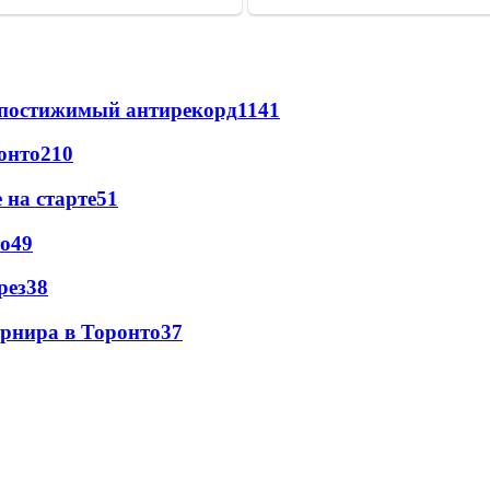
непостижимый антирекорд
1141
онто
210
 на старте
51
то
49
рез
38
урнира в Торонто
37