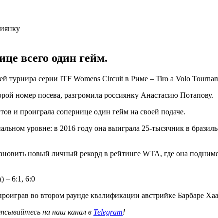
це всего один гейм.
 турнира серии ITF Womens Circuit в Риме – Tiro a Volo Tournam
орой номер посева, разгромила россиянку Анастасию Потапову.
тов и проиграла сопернице один гейм на своей подаче.
альном уровне: в 2016 году она выиграла 25-тысячник в бразиль
тановить новый личный рекорд в рейтинге WTA, где она поднимет
 – 6:1, 6:0
роиграв во втором раунде квалификации австрийке Барбаре Хаа
псывайтесь на наш канал в
Telegram
!