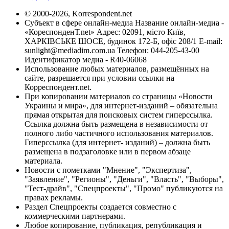
© 2000-2026, Korrespondent.net
Субъект в сфере онлайн-медиа Название онлайн-медиа -
«КореспонденТ.net» Адрес: 02091, місто Київ,
ХАРКІВСЬКЕ ШОСЕ, будинок 172-Б, офіс 208/1 E-mail:
sunlight@mediadim.com.ua
Телефон: 044-205-43-00
Идентификатор медиа - R40-06068
Использование любых материалов, размещённых на
сайте, разрешается при условии ссылки на
Корреспондент.net.
При копировании материалов со страницы «Новости
Украины и мира», для интернет-изданий – обязательна
прямая открытая для поисковых систем гиперссылка.
Ссылка должна быть размещена в независимости от
полного либо частичного использования материалов.
Гиперссылка (для интернет- изданий) – должна быть
размещена в подзаголовке или в первом абзаце
материала.
Новости с пометками "Мнение", "Экспертиза",
"Заявление", "Регионы", "Деньги", "Власть", "Выборы",
"Тест-драйв", "Спецпроекты", "Промо" публикуются на
правах рекламы.
Раздел Спецпроекты создается совместно с
коммерческими партнерами.
Любое копирование, публикация, републикация и