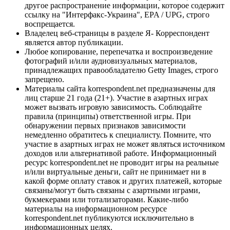
другое распространение информации, которое содержит
ссылку на "Интерфакс-Украина", EPA / UPG, строго
воспрещается.
Владелец веб-страницы в разделе Я- Корреспондент
является автор публикации.
Любое копирование, перепечатка и воспроизведение
фотографий и/или аудиовизуальных материалов,
принадлежащих правообладателю Getty Images, строго
запрещено.
Материалы сайта korrespondent.net предназначены для
лиц старше 21 года (21+). Участие в азартных играх
может вызвать игровую зависимость. Соблюдайте
правила (принципы) ответственной игры. При
обнаружении первых признаков зависимости
немедленно обратитесь к специалисту. Помните, что
участие в азартных играх не может являться источником
доходов или альтернативой работе. Информационный
ресурс korrespondent.net не проводит игры на реальные
и/или виртуальные деньги, сайт не принимает ни в
какой форме оплату ставок и других платежей, которые
связаны/могут быть связаны с азартными играми,
букмекерами или тотализаторами. Какие-либо
материалы на информационном ресурсе
korrespondent.net публикуются исключительно в
информационных целях.