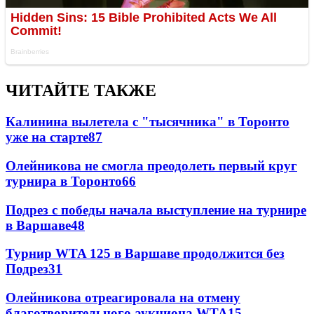
ЧИТАЙТЕ ТАКЖЕ
Калинина вылетела с "тысячника" в Торонто
уже на старте
87
Олейникова не смогла преодолеть первый круг
турнира в Торонто
66
Подрез с победы начала выступление на турнире
в Варшаве
48
Турнир WTA 125 в Варшаве продолжится без
Подрез
31
Олейникова отреагировала на отмену
благотворительного аукциона WTA
15