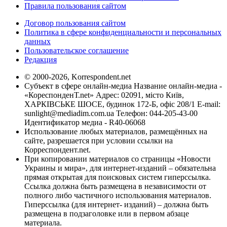
Правила пользования сайтом
Договор пользования сайтом
Политика в сфере конфиденциальности и персональных
данных
Пользовательское соглашение
Редакция
© 2000-2026, Korrespondent.net
Субъект в сфере онлайн-медиа Название онлайн-медиа -
«КореспонденТ.net» Адрес: 02091, місто Київ,
ХАРКІВСЬКЕ ШОСЕ, будинок 172-Б, офіс 208/1 E-mail:
sunlight@mediadim.com.ua
Телефон: 044-205-43-00
Идентификатор медиа - R40-06068
Использование любых материалов, размещённых на
сайте, разрешается при условии ссылки на
Корреспондент.net.
При копировании материалов со страницы «Новости
Украины и мира», для интернет-изданий – обязательна
прямая открытая для поисковых систем гиперссылка.
Ссылка должна быть размещена в независимости от
полного либо частичного использования материалов.
Гиперссылка (для интернет- изданий) – должна быть
размещена в подзаголовке или в первом абзаце
материала.