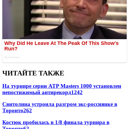
ЧИТАЙТЕ ТАКЖЕ
На турнире серии ATP Masters 1000 установлен
непостижимый антирекорд
1242
Свитолина устроила разгром экс-россиянке в
Торонто
262
Костюк пробилась в 1/8 финала турнира в
Торонто
62