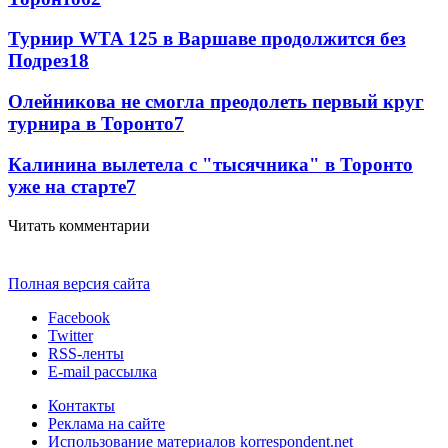
Турнир WTA 125 в Варшаве продолжится без
Подрез
18
Олейникова не смогла преодолеть первый круг
турнира в Торонто
7
Калинина вылетела с "тысячника" в Торонто
уже на старте
7
Читать комментарии
Полная версия сайта
Facebook
Twitter
RSS-ленты
E-mail рассылка
Контакты
Реклама на сайте
Использование материалов korrespondent.net