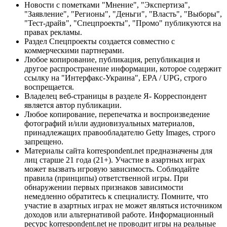
Новости с пометками "Мнение", "Экспертиза",
"Заявление", "Регионы", "Деньги", "Власть", "Выборы",
"Тест-драйв", "Спецпроекты", "Промо" публикуются на
правах рекламы.
Раздел Спецпроекты создается совместно с
коммерческими партнерами.
Любое копирование, публикация, републикация и
другое распространение информации, которое содержит
ссылку на "Интерфакс-Украина", EPA / UPG, строго
воспрещается.
Владелец веб-страницы в разделе Я- Корреспондент
является автор публикации.
Любое копирование, перепечатка и воспроизведение
фотографий и/или аудиовизуальных материалов,
принадлежащих правообладателю Getty Images, строго
запрещено.
Материалы сайта korrespondent.net предназначены для
лиц старше 21 года (21+). Участие в азартных играх
может вызвать игровую зависимость. Соблюдайте
правила (принципы) ответственной игры. При
обнаружении первых признаков зависимости
немедленно обратитесь к специалисту. Помните, что
участие в азартных играх не может являться источником
доходов или альтернативой работе. Информационный
ресурс korrespondent.net не проводит игры на реальные