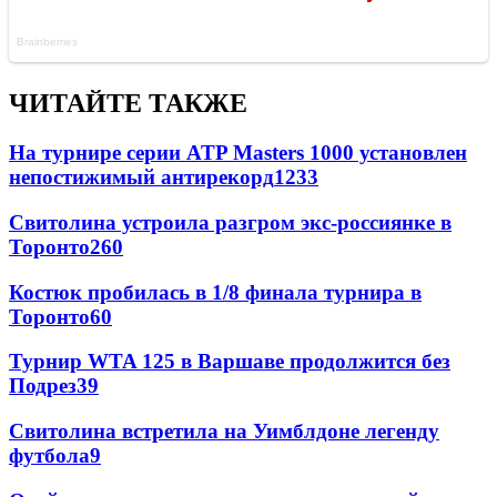
ЧИТАЙТЕ ТАКЖЕ
На турнире серии ATP Masters 1000 установлен
непостижимый антирекорд
1233
Свитолина устроила разгром экс-россиянке в
Торонто
260
Костюк пробилась в 1/8 финала турнира в
Торонто
60
Турнир WTA 125 в Варшаве продолжится без
Подрез
39
Свитолина встретила на Уимблдоне легенду
футбола
9