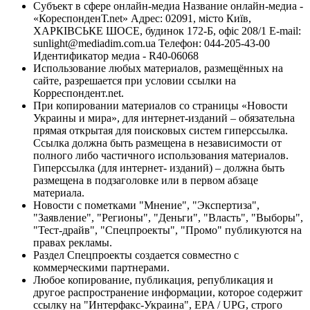
Субъект в сфере онлайн-медиа Название онлайн-медиа -
«КореспонденТ.net» Адрес: 02091, місто Київ,
ХАРКІВСЬКЕ ШОСЕ, будинок 172-Б, офіс 208/1 E-mail:
sunlight@mediadim.com.ua
Телефон: 044-205-43-00
Идентификатор медиа - R40-06068
Использование любых материалов, размещённых на
сайте, разрешается при условии ссылки на
Корреспондент.net.
При копировании материалов со страницы «Новости
Украины и мира», для интернет-изданий – обязательна
прямая открытая для поисковых систем гиперссылка.
Ссылка должна быть размещена в независимости от
полного либо частичного использования материалов.
Гиперссылка (для интернет- изданий) – должна быть
размещена в подзаголовке или в первом абзаце
материала.
Новости с пометками "Мнение", "Экспертиза",
"Заявление", "Регионы", "Деньги", "Власть", "Выборы",
"Тест-драйв", "Спецпроекты", "Промо" публикуются на
правах рекламы.
Раздел Спецпроекты создается совместно с
коммерческими партнерами.
Любое копирование, публикация, републикация и
другое распространение информации, которое содержит
ссылку на "Интерфакс-Украина", EPA / UPG, строго