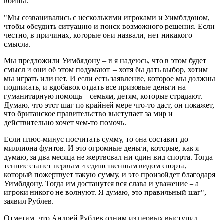
войны.
"Мы созванивались с несколькими игроками и Уимблдоном,
чтобы обсудить ситуацию и поиск возможного решения. Если
честно, в причинах, которые они назвали, нет никакого
смысла.
Мы предложили Уимблдону – и я надеюсь, что в этом будет
смысл и они об этом подумают, – хотя бы дать выбор, хотим
мы играть или нет. И если есть заявление, которое мы должны
подписать, и вдобавок отдать все призовые деньги на
гуманитарную помощь – семьям, детям, которые страдают.
Думаю, что этот шаг по крайней мере что-то даст, он покажет,
что британское правительство выступает за мир и
действительно хочет чем-то помочь.
Если плюс-минус посчитать сумму, то она составит до
миллиона фунтов. И это огромные деньги, которые, как я
думаю, за два месяца не жертвовал ни один вид спорта. Тогда
теннис станет первым и единственным видом спорта,
который пожертвует такую сумму, и это произойдет благодаря
Уимблдону. Тогда им достанутся вся слава и уважение – а
игроки никого не волнуют. Я думаю, это правильный шаг", –
заявил Рублев.
Отметим, что Андрей Рублев одним из первых выступил