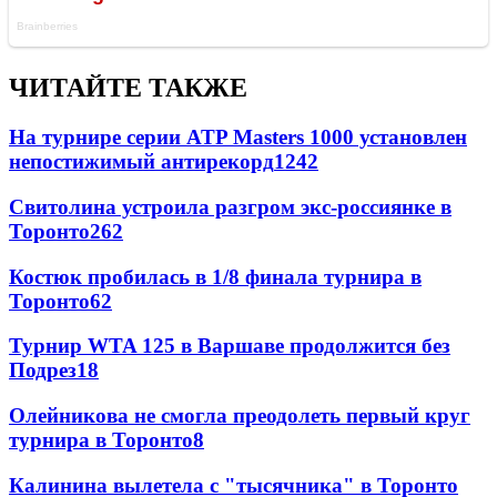
ЧИТАЙТЕ ТАКЖЕ
На турнире серии ATP Masters 1000 установлен
непостижимый антирекорд
1242
Свитолина устроила разгром экс-россиянке в
Торонто
262
Костюк пробилась в 1/8 финала турнира в
Торонто
62
Турнир WTA 125 в Варшаве продолжится без
Подрез
18
Олейникова не смогла преодолеть первый круг
турнира в Торонто
8
Калинина вылетела с "тысячника" в Торонто