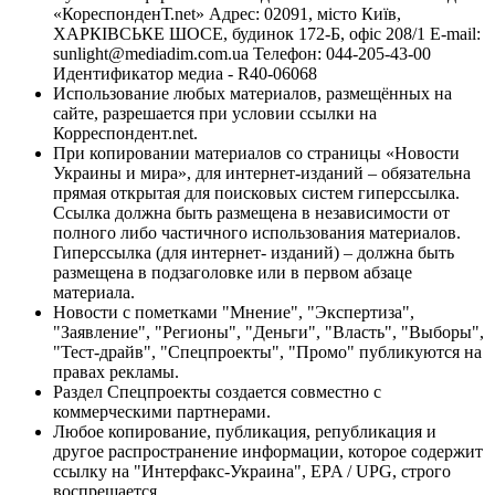
«КореспонденТ.net» Адрес: 02091, місто Київ,
ХАРКІВСЬКЕ ШОСЕ, будинок 172-Б, офіс 208/1 E-mail:
sunlight@mediadim.com.ua
Телефон: 044-205-43-00
Идентификатор медиа - R40-06068
Использование любых материалов, размещённых на
сайте, разрешается при условии ссылки на
Корреспондент.net.
При копировании материалов со страницы «Новости
Украины и мира», для интернет-изданий – обязательна
прямая открытая для поисковых систем гиперссылка.
Ссылка должна быть размещена в независимости от
полного либо частичного использования материалов.
Гиперссылка (для интернет- изданий) – должна быть
размещена в подзаголовке или в первом абзаце
материала.
Новости с пометками "Мнение", "Экспертиза",
"Заявление", "Регионы", "Деньги", "Власть", "Выборы",
"Тест-драйв", "Спецпроекты", "Промо" публикуются на
правах рекламы.
Раздел Спецпроекты создается совместно с
коммерческими партнерами.
Любое копирование, публикация, републикация и
другое распространение информации, которое содержит
ссылку на "Интерфакс-Украина", EPA / UPG, строго
воспрещается.