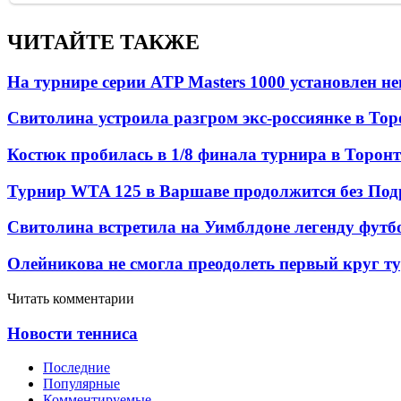
ЧИТАЙТЕ ТАКЖЕ
На турнире серии ATP Masters 1000 установлен 
Свитолина устроила разгром экс-россиянке в Тор
Костюк пробилась в 1/8 финала турнира в Торон
Турнир WTA 125 в Варшаве продолжится без Под
Свитолина встретила на Уимблдоне легенду футб
Олейникова не смогла преодолеть первый круг т
Читать комментарии
Новости тенниса
Последние
Популярные
Комментируемые