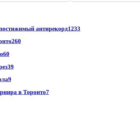
непостижимый антирекорд
1233
онто
260
то
60
рез
39
ола
9
урнира в Торонто
7