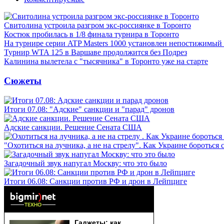
Свитолина устроила разгром экс-россиянке в Торонто
Костюк пробилась в 1/8 финала турнира в Торонто
На турнире серии ATP Masters 1000 установлен непостижимый
Турнир WTA 125 в Варшаве продолжится без Подрез
Калинина вылетела с "тысячника" в Торонто уже на старте
Сюжеты
Итоги 07.08: "Адские" санкции и "парад" дронов
Адские санкции. Решение Сената США
"Охотиться на лучника, а не на стрелу". Как Украине бороться 
Загадочный звук напугал Москву: что это было
Итоги 06.08: Санкции против РФ и дрон в Лейпциге