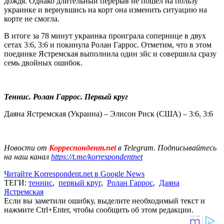
дождя. Однако длительный перерыв не пошел на пользу
украинке и вернувшись на корт она изменить ситуацию на
корте не смогла.
В итоге за 78 минут украинка проиграла сопернице в двух
сетах 3:6, 3:6 и покинула Ролан Гаррос. Отметим, что в этом
поединке Ястремская выполнила один эйс и совершила сразу
семь двойных ошибок.
Теннис. Ролан Гаррос. Первый круг
Даяна Ястремская (Украина) – Элисон Риск (США) – 3:6, 3:6
Новости от
Корреспондент.net
в Telegram. Подписывайтесь
на наш канал
https://t.me/korrespondentnet
Читайте Korrespondent.net в Google News
ТЕГИ:
теннис
,
первый круг
,
Ролан Гаррос
,
Даяна
Ястремская
Если вы заметили ошибку, выделите необходимый текст и
нажмите Ctrl+Enter, чтобы сообщить об этом редакции.