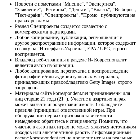
Новости с пометками "Мнение", "Экспертиза",
"Заявление", "Регионы", "Деньги", "Власть", "Выборы",
"Тест-драйв", "Спецпроекты", "Промо" публикуются на
правах рекламы.
Раздел Спецпроекты создается совместно с
коммерческими партнерами.
Любое копирование, публикация, републикация и
другое распространение информации, которое содержит
ссылку на "Интерфакс-Украина", EPA / UPG, строго
воспрещается.
Владелец веб-страницы в разделе Я- Корреспондент
является автор публикации.
Любое копирование, перепечатка и воспроизведение
фотографий и/или аудиовизуальных материалов,
принадлежащих правообладателю Getty Images, строго
запрещено.
Материалы сайта korrespondent.net предназначены для
лиц старше 21 года (21+). Участие в азартных играх
может вызвать игровую зависимость. Соблюдайте
правила (принципы) ответственной игры. При
обнаружении первых признаков зависимости
немедленно обратитесь к специалисту. Помните, что
участие в азартных играх не может являться источником
доходов или альтернативой работе. Информационный
ресурс korrespondent.net не проводит игры на реальные