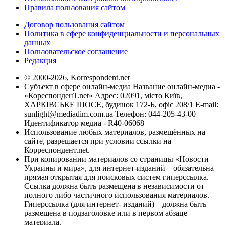
Правила пользования сайтом
Договор пользования сайтом
Политика в сфере конфиденциальности и персональных
данных
Пользовательское соглашение
Редакция
© 2000-2026, Korrespondent.net
Субъект в сфере онлайн-медиа Название онлайн-медиа -
«КореспонденТ.net» Адрес: 02091, місто Київ,
ХАРКІВСЬКЕ ШОСЕ, будинок 172-Б, офіс 208/1 E-mail:
sunlight@mediadim.com.ua
Телефон: 044-205-43-00
Идентификатор медиа - R40-06068
Использование любых материалов, размещённых на
сайте, разрешается при условии ссылки на
Корреспондент.net.
При копировании материалов со страницы «Новости
Украины и мира», для интернет-изданий – обязательна
прямая открытая для поисковых систем гиперссылка.
Ссылка должна быть размещена в независимости от
полного либо частичного использования материалов.
Гиперссылка (для интернет- изданий) – должна быть
размещена в подзаголовке или в первом абзаце
материала.