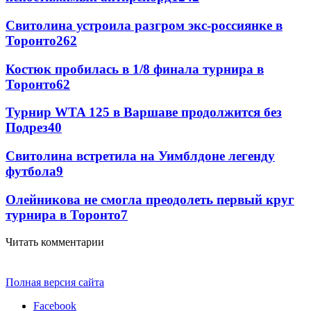
Свитолина устроила разгром экс-россиянке в
Торонто
262
Костюк пробилась в 1/8 финала турнира в
Торонто
62
Турнир WTA 125 в Варшаве продолжится без
Подрез
40
Свитолина встретила на Уимблдоне легенду
футбола
9
Олейникова не смогла преодолеть первый круг
турнира в Торонто
7
Читать комментарии
Полная версия сайта
Facebook