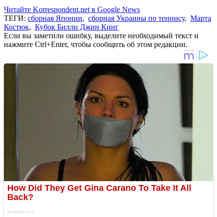
Читайте Korrespondent.net в Google News
ТЕГИ:
сборная Японии
,
сборная Украины по теннису
,
Марта
Костюк
,
Кубок Билли Джин Кинг
Если вы заметили ошибку, выделите необходимый текст и
нажмите Ctrl+Enter, чтобы сообщить об этом редакции.