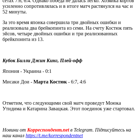
сетах 7:6, 6:4. Однако победа не далась легко. Хозяйка кортов
усиленно сопротивлялась и в итоге матч растянулся на час и
52 минуты.
За это время японка совершила три двойных ошибки и
реализовала два брейкопинта из семи. На счету Костюк пять
эйсов, четыре двойных ошибки и три реализованных
брейкпоинта из 13.
Кубок Билли Джин Кинг, Плей-офф
Япония - Украина - 0:1
Мисаки Дои -
Марта Костюк
- 6:7, 4:6
Отметим, что следующими свой матч проведут Моюка
Утидима и Катарина Завацкая. Этот поединок уже стартовал.
Новини от
Корреспондент.net
в Telegram. Підписуйтесь на
наш канал
https://t.me/korrespondentnet