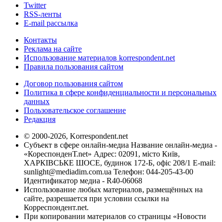
Twitter
RSS-ленты
E-mail рассылка
Контакты
Реклама на сайте
Использование материалов korrespondent.net
Правила пользования сайтом
Договор пользования сайтом
Политика в сфере конфиденциальности и персональных
данных
Пользовательское соглашение
Редакция
© 2000-2026, Korrespondent.net
Субъект в сфере онлайн-медиа Название онлайн-медиа -
«КореспонденТ.net» Адрес: 02091, місто Київ,
ХАРКІВСЬКЕ ШОСЕ, будинок 172-Б, офіс 208/1 E-mail:
sunlight@mediadim.com.ua
Телефон: 044-205-43-00
Идентификатор медиа - R40-06068
Использование любых материалов, размещённых на
сайте, разрешается при условии ссылки на
Корреспондент.net.
При копировании материалов со страницы «Новости