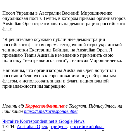
Посол Украины в Австралии Василий Мирошниченко
опубликовал пост в Twitter, в котором призвал организаторов
Australian Open отреагировать на демонстрацию российского
флаг.
"Я решительно осуждаю публичные демонстрации
российского флага во время сегодняшней игры украинской
теннисистки Екатерины Байндль на Australian Open. Я
призываю Tennis Australia немедленно применить свою
политику "нейтрального флага", - написал Мирошниченко.
Напомним, что организаторы Australian Open допустили
россиян и белорусов к соревнованиям под нейтральным
флагом, а использовать знаки и флаги национальной
принадлежности им запрещено.
Новини від
Корреспондент.net
в Telegram. Підписуйтесь на
наш канал
https://t.me/korrespondentnet
Читайте Korrespondent.net в Google News
ТЕГИ:
Australian Open
,
трибуна
,
российский флаг