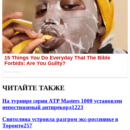
ЧИТАЙТЕ ТАКЖЕ
На турнире серии ATP Masters 1000 установлен
непостижимый антирекорд
1223
Свитолина устроила разгром экс-россиянке в
Торонто
257