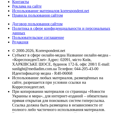
Контакты
Реклама на сайте
Использование материалов korrespondent.net
Правила пользования сайтом
Договор пользования сайтом
Политика в сфере конфиденциальности и персональных
данных
Пользовательское соглашение
Редакция
© 2000-2026, Korrespondent.net
Субъект в сфере онлайн-медиа Название онлайн-медиа -
«КореспонденТ.net» Адрес: 02091, місто Київ,
ХАРКІВСЬКЕ ШОСЕ, будинок 172-Б, офіс 208/1 E-mail:
sunlight@mediadim.com.ua
Телефон: 044-205-43-00
Идентификатор медиа - R40-06068
Использование любых материалов, размещённых на
сайте, разрешается при условии ссылки на
Корреспондент.net.
При копировании материалов со страницы «Новости
Украины и мира», для интернет-изданий – обязательна
прямая открытая для поисковых систем гиперссылка.
Ссылка должна быть размещена в независимости от
полного либо частичного использования материалов.