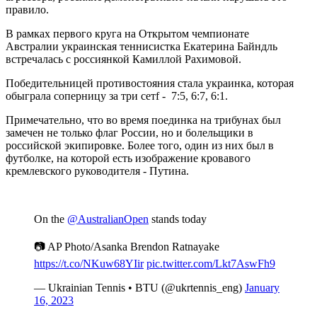
правило.
В рамках первого круга на Открытом чемпионате
Австралии украинская теннисистка Екатерина Байндль
встречалась с россиянкой Камиллой Рахимовой.
Победительницей противостояния стала украинка, которая
обыграла соперницу за три сетf - 7:5, 6:7, 6:1.
Примечательно, что во время поединка на трибунах был
замечен не только флаг России, но и болельщики в
российской экипировке. Более того, один из них был в
футболке, на которой есть изображение кровавого
кремлевского руководителя - Путина.
On the
@AustralianOpen
stands today
📷 AP Photo/Asanka Brendon Ratnayake
https://t.co/NKuw68YIir
pic.twitter.com/Lkt7AswFh9
— Ukrainian Tennis • BTU (@ukrtennis_eng)
January
16, 2023