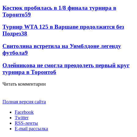
Костюк пробилась в 1/8 финала турнира в
Торонто
59
Турнир WTA 125 в Варшаве продолжится без
Подрез
38
Свитолина встретила на Уимблдоне легенду
футбола
9
Олейникова не смогла преодолеть первый круг
турнира в Торонто
6
Читать комментарии
Полная версия сайта
Facebook
Twitter
RSS-ленты
E-mail рассылка