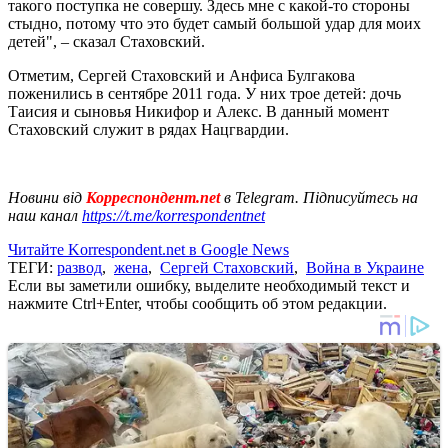
такого поступка не совершу. Здесь мне с какой-то стороны
стыдно, потому что это будет самый большой удар для моих
детей", – сказал Стаховский.
Отметим, Сергей Стаховский и Анфиса Булгакова
поженились в сентябре 2011 года. У них трое детей: дочь
Таисия и сыновья Никифор и Алекс. В данный момент
Стаховский служит в рядах Нацгвардии.
Новини від
Корреспондент.net
в Telegram. Підписуйтесь на
наш канал
https://t.me/korrespondentnet
Читайте Korrespondent.net в Google News
ТЕГИ:
развод
,
жена
,
Сергей Стаховский
,
Война в Украине
Если вы заметили ошибку, выделите необходимый текст и
нажмите Ctrl+Enter, чтобы сообщить об этом редакции.