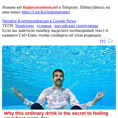
Новини від
Корреспондент.net
в Telegram. Підписуйтесь на
наш канал
https://t.me/korrespondentnet
Читайте Korrespondent.net в Google News
ТЕГИ:
Уимблдон
,
условия
,
российские спортсмены
Если вы заметили ошибку, выделите необходимый текст и
нажмите Ctrl+Enter, чтобы сообщить об этом редакции.