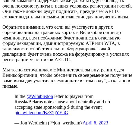
вашей команде-поддержки также должны будут соблюдать
очень похожие пункты в наших условиях регистрации гостей.
Они также должны будут подписать, прежде чем AELTC
сможет выдать им письмо-приглашение для получения визы.
Обратите внимание, что если вы участвуете в других
соревнованиях на травяных кортах в Великобритании до
чемпионата, вам необходимо будет подписать отдельную
форму декларации, администрируемую ATP или WTA, в
зависимости от обстоятельств. Формулировка такой
декларации будет очень похожа на формулировку в условиях
регистрации участников AELTC.
Мы тесно сотрудничаем с Министерством внутренних дел
Великобритании, чтобы обеспечить своевременное получение
вами визы для участия в чемпионате в этом году", - сказано в
письме.
In the ⁦
@Wimbledon
⁩ letter to players from
Russia/Belarus note clause about neutrality and no
accepting state sponsorship $ during the event
pic.twitter.com/BzZ5jYEliG
— Jon Wertheim (@jon_wertheim)
April 6, 2023