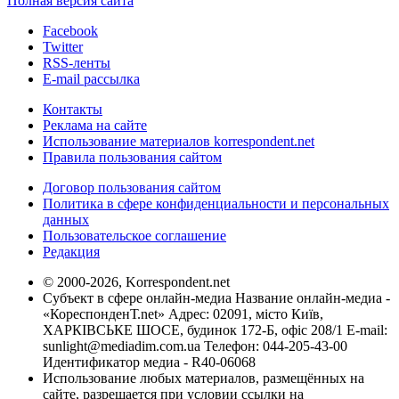
Полная версия сайта
Facebook
Twitter
RSS-ленты
E-mail рассылка
Контакты
Реклама на сайте
Использование материалов korrespondent.net
Правила пользования сайтом
Договор пользования сайтом
Политика в сфере конфиденциальности и персональных
данных
Пользовательское соглашение
Редакция
© 2000-2026, Korrespondent.net
Субъект в сфере онлайн-медиа Название онлайн-медиа -
«КореспонденТ.net» Адрес: 02091, місто Київ,
ХАРКІВСЬКЕ ШОСЕ, будинок 172-Б, офіс 208/1 E-mail:
sunlight@mediadim.com.ua
Телефон: 044-205-43-00
Идентификатор медиа - R40-06068
Использование любых материалов, размещённых на
сайте, разрешается при условии ссылки на