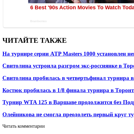
ЧИТАЙТЕ ТАКЖЕ
На турнире серии ATP Masters 1000 установлен 
Свитолина устроила разгром экс-россиянке в Тор
Свитолина пробилась в четвертьфинал турнира в
Костюк пробилась в 1/8 финала турнира в Торон
Турнир WTA 125 в Варшаве продолжится без Под
Олейникова не смогла преодолеть первый круг т
Читать комментарии