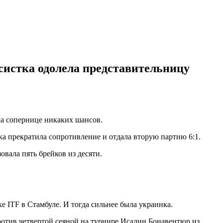
систка одолела представительницу
ла сопернице никаких шансов.
нка прекратила сопротивление и отдала вторую партию 6:1.
вала пять брейков из десяти.
е ITF в Стамбуле. И тогда сильнее была украинка.
ротив четвертой сеяной на турнире Исалин Бонавентюр из