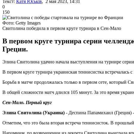
Текст:
Катя Юськів
, 2 мая 2023, 14:31
0
150
Фото: Getty Images
Свитолина победила в первом круге турнира в Сен-Мало
В первом круге турнира серии челленд
Греции.
Элина Свитолина удачно начала выступления на турнире серии
В первом круге турнира украинская теннисистка встречалась 
Борьба в матче продолжалась только в первом сете, который Св
В общей сложности матч длился 105 минут. За это время украи
Сен-Мало. Первый круг
Элина Свитолина (Украина)
- Деспина Папамихаил (Греция) - 
Отметим, что это была вторая встреча теннисисток. В прошлый 
Напомним, по возвращении из декрета Свитолина выиграла вто