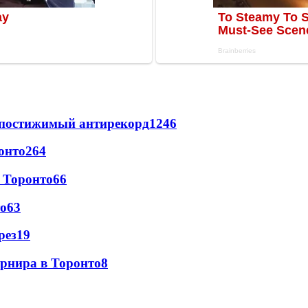
непостижимый антирекорд
1246
онто
264
 Торонто
66
то
63
рез
19
урнира в Торонто
8