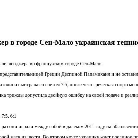
жер в городе Сен-Мало украинская тенни
 челленджера во французском городе Сен-Мало.
с представительницей Греции Деспиной Папамихаил и не остави
итолина выиграла со счетом 7:5, после чего греческая спортсме
нка трижды допустила двойную ошибку на своей подаче и реализо
7:5, 6:1
раз они играли между собой в далеком 2011 году на 50-тысячник
рой матч из шести. Во втором круге украинку ждет поединок п