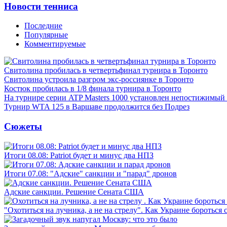
Новости тенниса
Последние
Популярные
Комментируемые
Свитолина пробилась в четвертьфинал турнира в Торонто
Свитолина устроила разгром экс-россиянке в Торонто
Костюк пробилась в 1/8 финала турнира в Торонто
На турнире серии ATP Masters 1000 установлен непостижимый
Турнир WTA 125 в Варшаве продолжится без Подрез
Сюжеты
Итоги 08.08: Patriot будет и минус два НПЗ
Итоги 07.08: "Адские" санкции и "парад" дронов
Адские санкции. Решение Сената США
"Охотиться на лучника, а не на стрелу". Как Украине бороться 