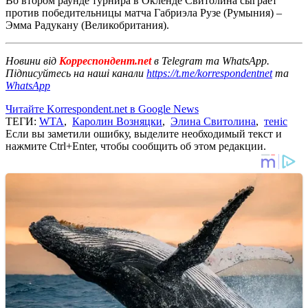
Во втором раунде турнира в Окленде Свитолина сыграет
против победительницы матча Габриэла Рузе (Румыния) –
Эмма Радукану (Великобритания).
Новини від
Корреспондент.net
в Telegram та WhatsApp.
Підписуйтесь на наші канали
https://t.me/korrespondentnet
та
WhatsApp
Читайте Korrespondent.net в Google News
ТЕГИ:
WTA
,
Каролин Возняцки
,
Элина Свитолина
,
теніс
Если вы заметили ошибку, выделите необходимый текст и
нажмите Ctrl+Enter, чтобы сообщить об этом редакции.