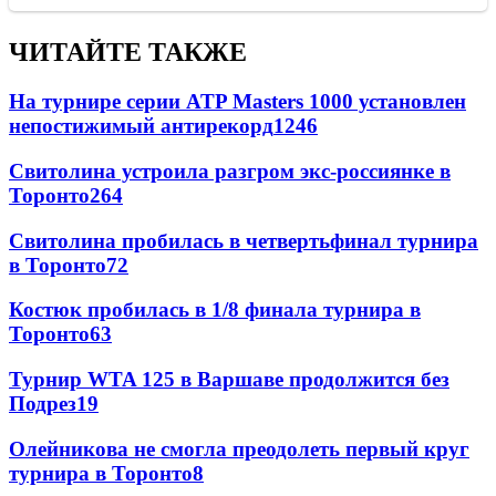
ЧИТАЙТЕ ТАКЖЕ
На турнире серии ATP Masters 1000 установлен
непостижимый антирекорд
1246
Свитолина устроила разгром экс-россиянке в
Торонто
264
Свитолина пробилась в четвертьфинал турнира
в Торонто
72
Костюк пробилась в 1/8 финала турнира в
Торонто
63
Турнир WTA 125 в Варшаве продолжится без
Подрез
19
Олейникова не смогла преодолеть первый круг
турнира в Торонто
8