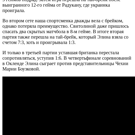
выигранного 12-го гейма от Радукану, где украинка
проиграла.
Во втором сете наша спортсменка дважды вела с брейком,
однако потеряла преимущество. Свитолиной даже пришлось
спасать два скрытых матчбола в 8-м гейме. В итоге вторая
партия также перешла на тай-брейк, который Элина взяла со
счетом 7:3, хоть и проигрывала 1:3.
И только в третьей партии уставшая британка перестала
сопротивляться, уступив 1:6. В четвертьфинале соревнований
в Окленде Элина сыграет против представительницы Чехии
Марии Боузковой.