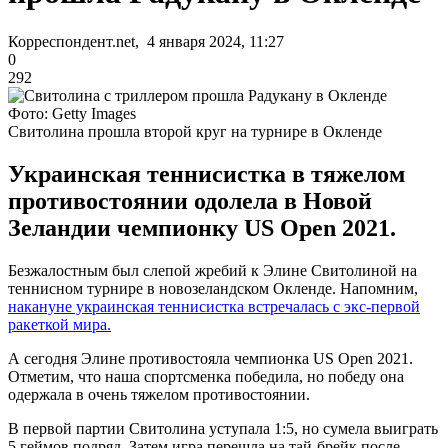
Корреспондент.net, 4 января 2024, 11:27
0
292
Фото: Getty Images
Свитолина прошла второй круг на турнире в Окленде
Украинская теннисистка в тяжелом
противостоянии одолела в Новой
Зеландии чемпионку US Open 2021.
Безжалостным был слепой жребий к Элине Свитолиной на
теннисном турнире в новозеландском Окленде. Напомним,
накануне украинская теннисистка встречалась с экс-первой
ракеткой мира.
А сегодня Элине противостояла чемпионка US Open 2021.
Отметим, что наша спортсменка победила, но победу она
одержала в очень тяжелом противостоянии.
В первой партии Свитолина уступала 1:5, но сумела выиграть
5 геймов подряд. Затем игра перешла на тай-брейк после