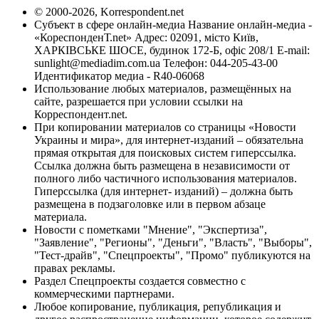
© 2000-2026, Korrespondent.net
Субъект в сфере онлайн-медиа Название онлайн-медиа -
«КореспонденТ.net» Адрес: 02091, місто Київ,
ХАРКІВСЬКЕ ШОСЕ, будинок 172-Б, офіс 208/1 E-mail:
sunlight@mediadim.com.ua
Телефон: 044-205-43-00
Идентификатор медиа - R40-06068
Использование любых материалов, размещённых на
сайте, разрешается при условии ссылки на
Корреспондент.net.
При копировании материалов со страницы «Новости
Украины и мира», для интернет-изданий – обязательна
прямая открытая для поисковых систем гиперссылка.
Ссылка должна быть размещена в независимости от
полного либо частичного использования материалов.
Гиперссылка (для интернет- изданий) – должна быть
размещена в подзаголовке или в первом абзаце
материала.
Новости с пометками "Мнение", "Экспертиза",
"Заявление", "Регионы", "Деньги", "Власть", "Выборы",
"Тест-драйв", "Спецпроекты", "Промо" публикуются на
правах рекламы.
Раздел Спецпроекты создается совместно с
коммерческими партнерами.
Любое копирование, публикация, републикация и