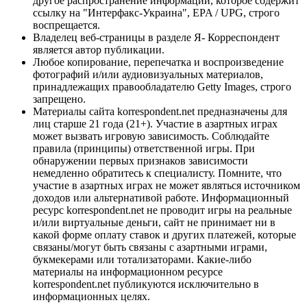
другое распространение информации, которое содержит
ссылку на "Интерфакс-Украина", EPA / UPG, строго
воспрещается.
Владелец веб-страницы в разделе Я- Корреспондент
является автор публикации.
Любое копирование, перепечатка и воспроизведение
фотографий и/или аудиовизуальных материалов,
принадлежащих правообладателю Getty Images, строго
запрещено.
Материалы сайта korrespondent.net предназначены для
лиц старше 21 года (21+). Участие в азартных играх
может вызвать игровую зависимость. Соблюдайте
правила (принципы) ответственной игры. При
обнаружении первых признаков зависимости
немедленно обратитесь к специалисту. Помните, что
участие в азартных играх не может являться источником
доходов или альтернативой работе. Информационный
ресурс korrespondent.net не проводит игры на реальные
и/или виртуальные деньги, сайт не принимает ни в
какой форме оплату ставок и других платежей, которые
связаны/могут быть связаны с азартными играми,
букмекерами или тотализаторами. Какие-либо
материалы на информационном ресурсе
korrespondent.net публикуются исключительно в
информационных целях.