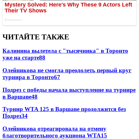
ЧИТАЙТЕ ТАКЖЕ
Калинина вылетела с "тысячника" в Торонто
уже на старте
88
Олейникова не смогла преодолеть первый круг
турнира в Торонто
67
Подрез с победы начала выступление на турнире
в Варшаве
48
Турнир WTA 125 в Варшаве продолжится без
Подрез
34
Олейникова отреагировала на отмену
благотворительного аукциона WTA
15