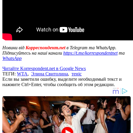
Новини від
Корреспондент.net
в Telegram та WhatsApp.
Підписуйтесь на наші канали
https://t.me/korrespondentnet
та
WhatsApp
Читайте Korrespondent.net в Google News
ТЕГИ:
WTA
,
Элина Свитолина
,
теніс
Если вы заметили ошибку, выделите необходимый текст и
нажмите Ctrl+Enter, чтобы сообщить об этом редакции.