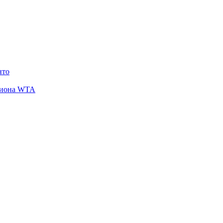
нто
кциона WTA