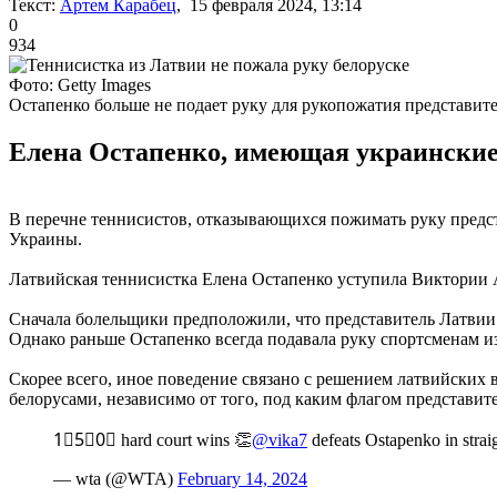
Текст:
Артем Карабец
, 15 февраля 2024, 13:14
0
934
Фото: Getty Images
Остапенко больше не подает руку для рукопожатия представите
Елена Остапенко, имеющая украинские 
В перечне теннисистов, отказывающихся пожимать руку предст
Украины.
Латвийская теннисистка Елена Остапенко уступила Виктории Аз
Сначала болельщики предположили, что представитель Латвии 
Однако раньше Остапенко всегда подавала руку спортсменам из
Скорее всего, иное поведение связано с решением латвийских
белорусами, независимо от того, под каким флагом представит
1⃣5⃣0⃣ hard court wins 👏
@vika7
defeats Ostapenko in straig
— wta (@WTA)
February 14, 2024