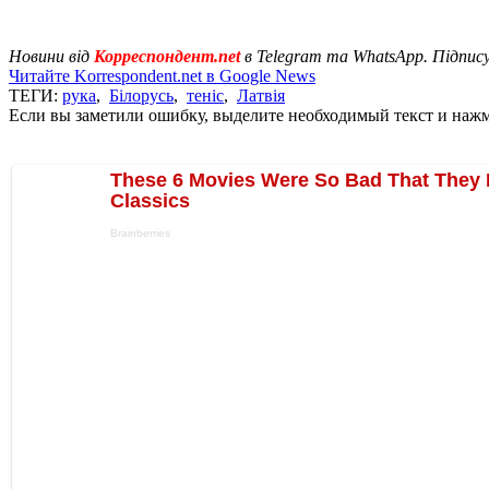
Новини від
Корреспондент.net
в Telegram та WhatsApp. Підпис
Читайте Korrespondent.net в Google News
ТЕГИ:
рука
,
Білорусь
,
теніс
,
Латвія
Если вы заметили ошибку, выделите необходимый текст и нажми