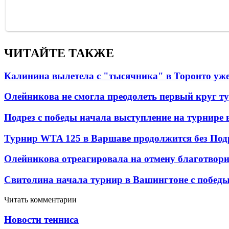
ЧИТАЙТЕ ТАКЖЕ
Калинина вылетела с "тысячника" в Торонто уже
Олейникова не смогла преодолеть первый круг т
Подрез с победы начала выступление на турнире
Турнир WTA 125 в Варшаве продолжится без Под
Олейникова отреагировала на отмену благотвор
Свитолина начала турнир в Вашингтоне с побед
Читать комментарии
Новости тенниса