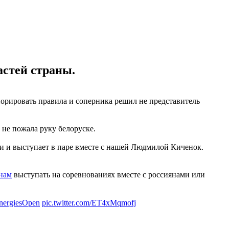
астей страны.
норировать правила и соперника решил не представитель
 не пожала руку белоруске.
и и выступает в паре вместе с нашей Людмилой Киченок.
енам
выступать на соревнованиях вместе с россиянами или
nergiesOpen
pic.twitter.com/ET4xMqmofj