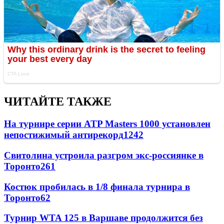
ЧИТАЙТЕ ТАКЖЕ
На турнире серии ATP Masters 1000 установлен
непостижимый антирекорд
1242
Свитолина устроила разгром экс-россиянке в
Торонто
261
Костюк пробилась в 1/8 финала турнира в
Торонто
62
Турнир WTA 125 в Варшаве продолжится без