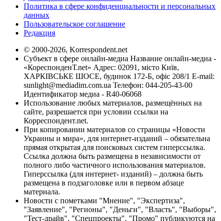
Политика в сфере конфиденциальности и персональных
данных
Пользовательское соглашение
Редакция
© 2000-2026, Korrespondent.net
Субъект в сфере онлайн-медиа Название онлайн-медиа -
«КореспонденТ.net» Адрес: 02091, місто Київ,
ХАРКІВСЬКЕ ШОСЕ, будинок 172-Б, офіс 208/1 E-mail:
sunlight@mediadim.com.ua
Телефон: 044-205-43-00
Идентификатор медиа - R40-06068
Использование любых материалов, размещённых на
сайте, разрешается при условии ссылки на
Корреспондент.net.
При копировании материалов со страницы «Новости
Украины и мира», для интернет-изданий – обязательна
прямая открытая для поисковых систем гиперссылка.
Ссылка должна быть размещена в независимости от
полного либо частичного использования материалов.
Гиперссылка (для интернет- изданий) – должна быть
размещена в подзаголовке или в первом абзаце
материала.
Новости с пометками "Мнение", "Экспертиза",
"Заявление", "Регионы", "Деньги", "Власть", "Выборы",
"Тест-драйв", "Спецпроекты", "Промо" публикуются на