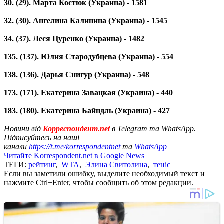
30. (29). Марта Костюк (Украина) - 1581
32. (30). Ангелина Калинина (Украина) - 1545
34. (37). Леся Цуренко (Украина) - 1482
135. (137). Юлия Стародубцева (Украина) - 554
138. (136). Дарья Снигур (Украина) - 548
173. (171). Екатерина Завацкая (Украина) - 440
183. (180). Екатерина Байндль (Украина) - 427
Новини від
Корреспондент.net
в Telegram та WhatsApp.
Підписуйтесь на наші
канали
https://t.me/korrespondentnet
та
WhatsApp
Читайте Korrespondent.net в Google News
ТЕГИ:
рейтинг
,
WTA
,
Элина Свитолина
,
теніс
Если вы заметили ошибку, выделите необходимый текст и
нажмите Ctrl+Enter, чтобы сообщить об этом редакции.