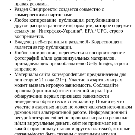
правах рекламы.
Раздел Спецпроекты создается совместно с
коммерческими партнерами.
Любое копирование, публикация, републикация и
другое распространение информации, которое содержит
ссылку на "Интерфакс-Украина", EPA / UPG, строго
воспрещается.
Владелец веб-страницы в разделе Я- Корреспондент
является автор публикации.
Любое копирование, перепечатка и воспроизведение
фотографий и/или аудиовизуальных материалов,
принадлежащих правообладателю Getty Images, строго
запрещено.
Материалы сайта korrespondent.net предназначены для
лиц старше 21 года (21+). Участие в азартных играх
может вызвать игровую зависимость. Соблюдайте
правила (принципы) ответственной игры. При
обнаружении первых признаков зависимости
немедленно обратитесь к специалисту. Помните, что
участие в азартных играх не может являться источником
доходов или альтернативой работе. Информационный
ресурс korrespondent.net не проводит игры на реальные
и/или виртуальные деньги, сайт не принимает ни в
какой форме оплату ставок и других платежей, которые
связаны/могут быть связаны с азартными играми,