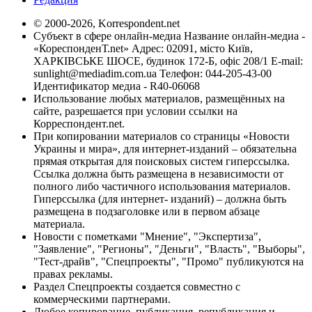
© 2000-2026, Korrespondent.net
Субъект в сфере онлайн-медиа Название онлайн-медиа -
«КореспонденТ.net» Адрес: 02091, місто Київ,
ХАРКІВСЬКЕ ШОСЕ, будинок 172-Б, офіс 208/1 E-mail:
sunlight@mediadim.com.ua
Телефон: 044-205-43-00
Идентификатор медиа - R40-06068
Использование любых материалов, размещённых на
сайте, разрешается при условии ссылки на
Корреспондент.net.
При копировании материалов со страницы «Новости
Украины и мира», для интернет-изданий – обязательна
прямая открытая для поисковых систем гиперссылка.
Ссылка должна быть размещена в независимости от
полного либо частичного использования материалов.
Гиперссылка (для интернет- изданий) – должна быть
размещена в подзаголовке или в первом абзаце
материала.
Новости с пометками "Мнение", "Экспертиза",
"Заявление", "Регионы", "Деньги", "Власть", "Выборы",
"Тест-драйв", "Спецпроекты", "Промо" публикуются на
правах рекламы.
Раздел Спецпроекты создается совместно с
коммерческими партнерами.
Любое копирование, публикация, републикация и