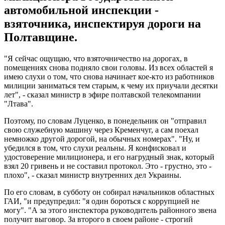
автомобильной инспекции -
взяточника, инспектируя дороги на
Полтавщине.
"Я сейчас ощущаю, что взяточничество на дорогах, в
помещениях снова подняло свои головы. Из всех областей я
имею слухи о том, что снова начинает кое-кто из работников
милиции заниматься тем старым, к чему их приучали десятки
лет", - сказал министр в эфире полтавской телекомпании
"Лтава".
Поэтому, по словам Луценко, в понедельник он "отправил
свою служебную машину через Кременчуг, а сам поехал
немножко другой дорогой, на обычных номерах". "Ну, и
убедился в том, что слухи реальны. Я конфисковал и
удостоверение милиционера, и его нагрудный знак, который
взял 20 гривень и не составил протокол. Это - грустно, это -
плохо", - сказал министр внутренних дел Украины.
По его словам, в субботу он собирал начальников областных
ГАИ, "и предупредил: "я один бороться с коррупцией не
могу". "А за этого инспектора руководитель районного звена
получит выговор. За второго в своем районе - строгий