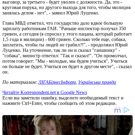
выговор, за третьего - будет уволен с должности. Да, это -
круговая порука, но другого выхода для того, чтобы милиция
занялась делом - нет", - заявил Юрий Луценко.
Глава МВД отметил, что государство дало вдвое большую
зарплату работникам ГАИ. "Раньше инспектор получал 350
гривен, а сегодня (я спросил у этого пацана, который работает
1,5 года в милиции) - 600 гривен. Сколько тебе еще, собака,
заплатить, чтобы ты людей не грабил?!", - продолжил Юрий
Луценко. На уточнение, так ли он и сказал "гаишнику" -
"собака", министр ответил: "Так и сказал!". "Он промолчал,
потом говорит: "Мы - молодые, мы будем учиться". Учиться
он больше не будет. Учиться он будет в другом месте", - сказал
он.
По материалам:
ЛIГАБiзнесIнформ
,
Українська правда
Читайте Korrespondent.net в Google News
Если вы заметили ошибку, выделите необходимый текст и
нажмите Ctrl+Enter, чтобы сообщить об этом редакции.