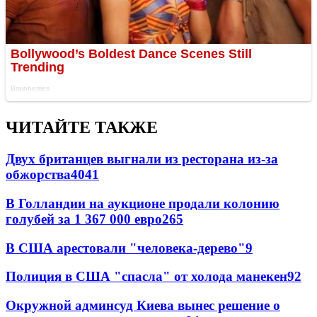
ЧИТАЙТЕ ТАКЖЕ
Двух британцев выгнали из ресторана из-за
обжорства
40
41
В Голландии на аукционе продали колонию
голубей за 1 367 000 евро
26
5
В США арестовали "человека-дерево"
9
Полиция в США "спасла" от холода манекен
9
2
Окружной админсуд Киева вынес решение о