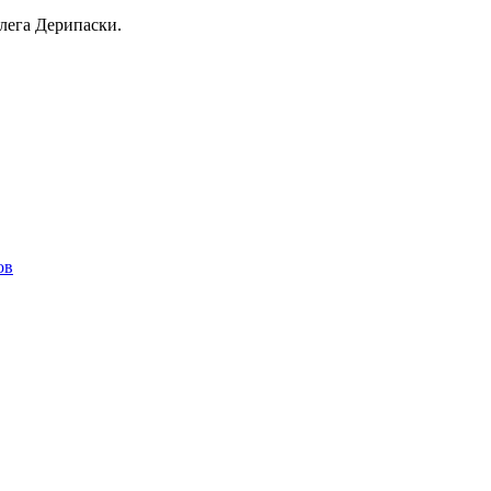
лега Дерипаски.
ов