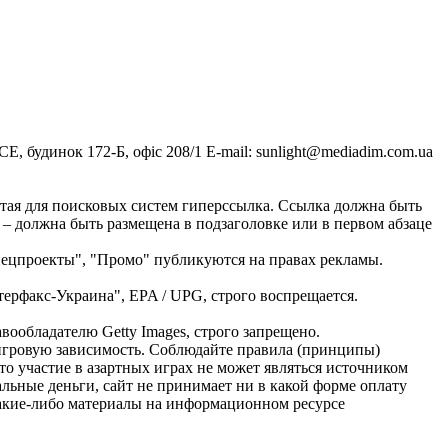
, будинок 172-Б, офіс 208/1 E-mail:
sunlight@mediadim.com.ua
тая для поисковых систем гиперссылка. Ссылка должна быть
 – должна быть размещена в подзаголовке или в первом абзаце
Спецпроекты", "Промо" публикуются на правах рекламы.
ерфакс-Украина", EPA / UPG, строго воспрещается.
ообладателю Getty Images, строго запрещено.
ь игровую зависимость. Соблюдайте правила (принципы)
о участие в азартных играх не может являться источником
альные деньги, сайт не принимает ни в какой форме оплату
Какие-либо материалы на информационном ресурсе