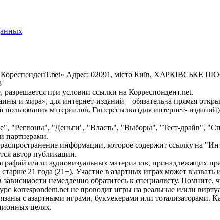
данных
«КореспонденТ.net» Адрес: 02091, місто Київ, ХАРКІВСЬКЕ ШОСЕ
8
 разрешается при условии ссылки на Корреспондент.net.
ины и мира», для интернет-изданий – обязательна прямая откры
спользования материалов. Гиперссылка (для интернет- изданий)
е", "Регионы", "Деньги", "Власть", "Выборы", "Тест-драйв", "
и партнерами.
распространение информации, которое содержит ссылку на "Инт
ется автор публикации.
графий и/или аудиовизуальных материалов, принадлежащих прав
ц старше 21 года (21+). Участие в азартных играх может вызват
зависимости немедленно обратитесь к специалисту. Помните, чт
с korrespondent.net не проводит игры на реальные и/или вирту
связаны с азартными играми, букмекерами или тотализаторами. 
ционных целях.