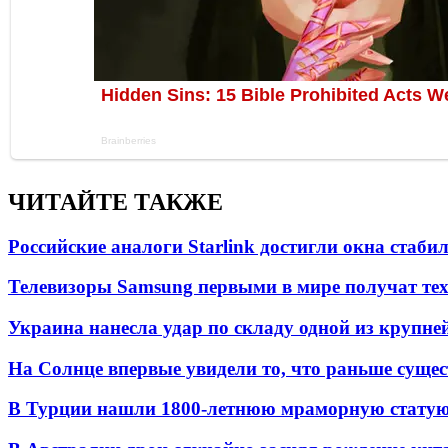
ЧИТАЙТЕ ТАКЖЕ
Российские аналоги Starlink достигли окна стаб
Телевизоры Samsung первыми в мире получат т
Украина нанесла удар по складу одной из крупне
На Солнце впервые увидели то, что раньше сущес
В Турции нашли 1800-летнюю мраморную статую 