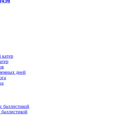
а
456
атер
ов
 земных дней
ога
ка
с баллистикой