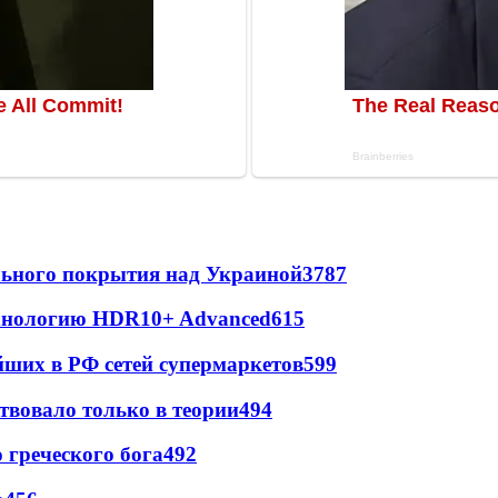
ильного покрытия над Украиной
3787
ехнологию HDR10+ Advanced
615
йших в РФ сетей супермаркетов
599
твовало только в теории
494
греческого бога
492