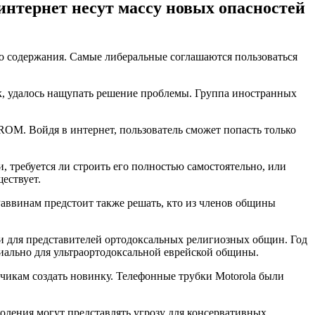
интернет несут массу новых опасностей
 содержания. Самые либеральные соглашаются пользоваться
ек, удалось нащупать решение проблемы. Группа иностранных
ROM. Войдя в интернет, пользователь сможет попасть только
, требуется ли строить его полностью самостоятельно, или
ествует.
Раввинам предстоит также решать, кто из членов общины
и для представителей ортодоксальных религиозных общин. Год
иально для ультраортодоксальной еврейской общины.
чикам создать новинку. Телефонные трубки Motorola были
оления могут представлять угрозу для консервативных