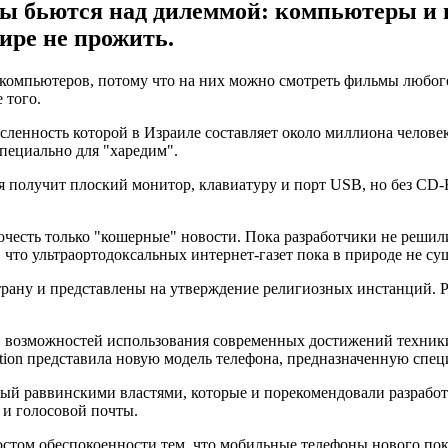
ды бьются над дилеммой: компьютеры и 
мире не прожить.
омпьютеров, потому что на них можно смотреть фильмы любого
 того.
исленность которой в Израиле составляет около миллиона челов
пециально для "харедим".
ья получит плоский монитор, клавиатуру и порт USB, но без CD-
очесть только "кошерные" новости. Пока разработчики не решили
что ультраортодоксальных интернет-газет пока в природе не сущ
трану и представлены на утверждение религиозных инстанций. 
и возможностей использования современных достижений техник
ion представила новую модель телефона, предназначенную спец
ый раввинскими властями, которые и порекомендовали разработ
и голосовой почты.
остом обеспокоенности тем, что мобильные телефоны нового пок