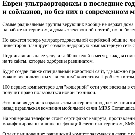
Евреи-ультраортодоксы в последние го
и соблазнов, но без них в современном 
Самые радикальные группы верующих вообще не держат дома к
на работе интернетом, а дома - электронной почтой, но не более
Но кажется теперь ультраортодоксальной еврейской общине, ч
инвесторов планирует создать недорогую компьютерную сеть с
Подписавшись на ее услуги за 60 шекелей в месяц, каждая сем
на те сайты, которые одобрены раввинатом.
Будет создан также специальный новостной сайт, где можно пр
можно воспользоваться "внешним" контентом. Проблема в том, 
100 первых компьютеров для "кошерной" сети уже ввезены в с
получит право пользоваться новой техникой.
Это нововведение в израильском интернете продолжает поиск
назад израильская компания мобильной связи MIRS Communicat
На кошерном телефоне стоит сертификат кашрута, проставленн
модифицированы и лишены функций связи с интернетом, SMS 
О таких инновациях раввинский комитет задумался в связи с р