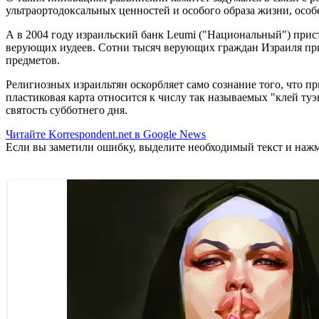
ультраортодоксальных ценностей и особого образа жизни, осо
А в 2004 году израильский банк Leumi ("Национальный") прист
верующих иудеев. Сотни тысяч верующих граждан Израиля при
предметов.
Религиозных израильтян оскорбляет само сознание того, что 
пластиковая карта относится к числу так называемых "клей туэ
святость субботнего дня.
Читайте Korrespondent.net в Google News
Если вы заметили ошибку, выделите необходимый текст и нажми