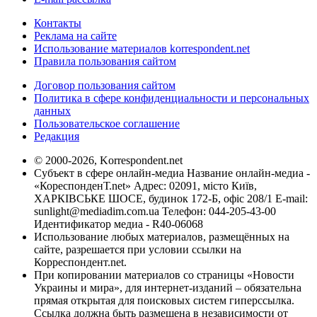
Контакты
Реклама на сайте
Использование материалов korrespondent.net
Правила пользования сайтом
Договор пользования сайтом
Политика в сфере конфиденциальности и персональных
данных
Пользовательское соглашение
Редакция
© 2000-2026, Korrespondent.net
Субъект в сфере онлайн-медиа Название онлайн-медиа -
«КореспонденТ.net» Адрес: 02091, місто Київ,
ХАРКІВСЬКЕ ШОСЕ, будинок 172-Б, офіс 208/1 E-mail:
sunlight@mediadim.com.ua
Телефон: 044-205-43-00
Идентификатор медиа - R40-06068
Использование любых материалов, размещённых на
сайте, разрешается при условии ссылки на
Корреспондент.net.
При копировании материалов со страницы «Новости
Украины и мира», для интернет-изданий – обязательна
прямая открытая для поисковых систем гиперссылка.
Ссылка должна быть размещена в независимости от