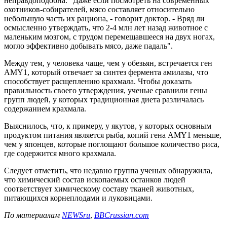
неправдоподобна. "Даже если посмотреть на современных
охотников-собирателей, мясо составляет относительно
небольшую часть их рациона, - говорит доктор. - Вряд ли
осмысленно утверждать, что 2-4 млн лет назад животное с
маленьким мозгом, с трудом перемещавшееся на двух ногах,
могло эффективно добывать мясо, даже падаль".
Между тем, у человека чаще, чем у обезьян, встречается ген
AMY1, который отвечает за синтез фермента амилазы, что
способствует расщеплению крахмала. Чтобы доказать
правильность своего утверждения, ученые сравнили гены
групп людей, у которых традиционная диета различалась
содержанием крахмала.
Выяснилось, что, к примеру, у якутов, у которых основным
продуктом питания является рыба, копий гена AMY1 меньше,
чем у японцев, которые поглощают большое количество риса,
где содержится много крахмала.
Следует отметить, что недавно группа ученых обнаружила,
что химический состав ископаемых останков людей
соответствует химическому составу тканей животных,
питающихся корнеплодами и луковицами.
По материалам
NEWSru
,
BBCrussian.com